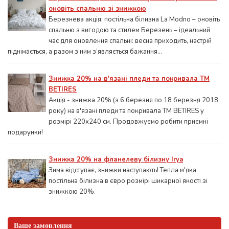
оновіть спальню зі знижкою
Березнева акція: постільна білизна La Modno – оновіть
спальню з вигодою та стилем Березень – ідеальний
час для оновлення спальні: весна приходить, настрій
піднімається, а разом з ним з’являється бажання...
Знижка 20% на в'язані пледи та покривала ТМ
BETIRES
Акція - знижка 20% (з 6 березня по 18 березня 2018
року) на в'язані пледи та покривала ТМ BETIRES у
розмірі 220х240 см. Продовжуємо робити приємні
подарунки!
Знижка 20% на фланелеву білизну Irya
Зима відступає, знижки наступають! Тепла м'яка
постільна білизна в євро розмірі шикарної якості зі
знижкою 20%.
Ваше замовлення