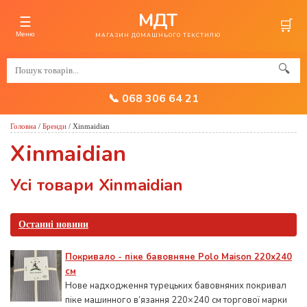
МДТ
☰
🛒
Меню
МАГАЗИН ДОМАШНЬОГО ТЕКСТИЛЮ
🔍
📞 068 306 64 21
Головна
/
Бренди
/
Xinmaidian
Xinmaidian
Усі товари Xinmaidian
Останні новини
Покривало - піке бавовняне Polo Maison 220х240
см
Нове надходження турецьких бавовняних покривал
піке машинного в’язання 220×240 см торгової марки