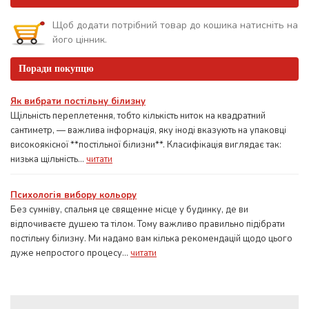
Щоб додати потрібний товар до кошика натисніть на
його цінник.
Поради покупцю
Як вибрати постільну білизну
Щільність переплетення, тобто кількість ниток на квадратний
сантиметр, — важлива інформація, яку іноді вказують на упаковці
високоякісної **постільної білизни**. Класифікація виглядає так:
низька щільність...
читати
Психологія вибору кольору
Без сумніву, спальня це священне місце у будинку, де ви
відпочиваєте душею та тілом. Тому важливо правильно підібрати
постільну білизну. Ми надамо вам кілька рекомендацій щодо цього
дуже непростого процесу...
читати