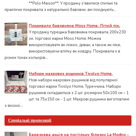
**Polo Maison**. У продажу з’явилися стильні та
практичні покривала з натуральної бавовни, які поєднують...
Покривало бавовняне Moss Home. Літній пік.
У продажу турецька бавовняна покривала 200x230
см. торгової марки Moss Home. Можна
використовувати як ліжко, диван, а також як піке,
використовуючи влітку як ковдру. Покривала є в
різних тонах кольорів...
Набори махрових рушників Tivolyo Home.
Нові набори махрових рушників від популярної
торгової марки Tivolyo Home, Туреччина. Набори
рушників складаються з 2 шт. розміром 50x100 см – 1
шт. та 75х150 см - 1 шт. Махрові рушники виготовлені
з якісної...
Спеціальні пропозиції
Березнева акція на постільну білизну La Modno –