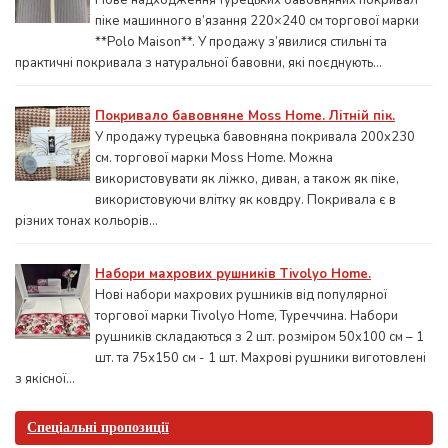
Нове надходження турецьких бавовняних покривал
піке машинного в’язання 220×240 см торгової марки
**Polo Maison**. У продажу з’явилися стильні та
практичні покривала з натуральної бавовни, які поєднують...
Покривало бавовняне Moss Home. Літній пік.
У продажу турецька бавовняна покривала 200x230
см. торгової марки Moss Home. Можна
використовувати як ліжко, диван, а також як піке,
використовуючи влітку як ковдру. Покривала є в
різних тонах кольорів...
Набори махрових рушників Tivolyo Home.
Нові набори махрових рушників від популярної
торгової марки Tivolyo Home, Туреччина. Набори
рушників складаються з 2 шт. розміром 50x100 см – 1
шт. та 75х150 см - 1 шт. Махрові рушники виготовлені
з якісної...
Спеціальні пропозиції