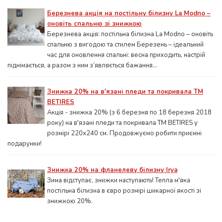
Березнева акція на постільну білизну La Modno –
оновіть спальню зі знижкою
Березнева акція: постільна білизна La Modno – оновіть
спальню з вигодою та стилем Березень – ідеальний
час для оновлення спальні: весна приходить, настрій
піднімається, а разом з ним з’являється бажання...
Знижка 20% на в'язані пледи та покривала ТМ
BETIRES
Акція - знижка 20% (з 6 березня по 18 березня 2018
року) на в'язані пледи та покривала ТМ BETIRES у
розмірі 220х240 см. Продовжуємо робити приємні
подарунки!
Знижка 20% на фланелеву білизну Irya
Зима відступає, знижки наступають! Тепла м'яка
постільна білизна в євро розмірі шикарної якості зі
знижкою 20%.