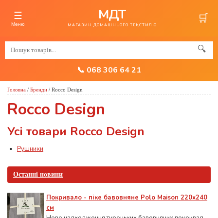
МДТ
☰
🛒
Меню
МАГАЗИН ДОМАШНЬОГО ТЕКСТИЛЮ
🔍
📞 068 306 64 21
Головна
/
Бренди
/
Rocco Design
Rocco Design
Усі товари Rocco Design
Рушники
Останні новини
Покривало - піке бавовняне Polo Maison 220х240
см