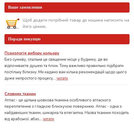
Ваше замовлення
Щоб додати потрібний товар до кошика натисніть на
його цінник.
Поради покупцю
Психологія вибору кольору
Без сумніву, спальня це священне місце у будинку, де ви
відпочиваєте душею та тілом. Тому важливо правильно підібрати
постільну білизну. Ми надамо вам кілька рекомендацій щодо цього
дуже непростого процесу...
читати
Словник тканин
Атлас - це щільна шовкова тканина особливого атласного
переплетення з гладкою блискучою поверхнею. Атлас - одна з
найдавніших тканин, шикарна та елегантна. Назва тканини походить
від арабської, atlas...
читати