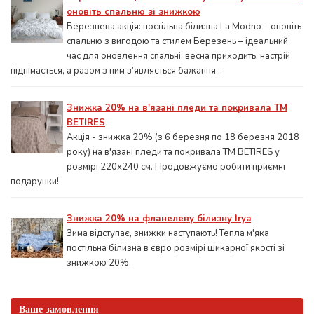
оновіть спальню зі знижкою
Березнева акція: постільна білизна La Modno – оновіть
спальню з вигодою та стилем Березень – ідеальний
час для оновлення спальні: весна приходить, настрій
піднімається, а разом з ним з’являється бажання...
Знижка 20% на в'язані пледи та покривала ТМ
BETIRES
Акція - знижка 20% (з 6 березня по 18 березня 2018
року) на в'язані пледи та покривала ТМ BETIRES у
розмірі 220х240 см. Продовжуємо робити приємні
подарунки!
Знижка 20% на фланелеву білизну Irya
Зима відступає, знижки наступають! Тепла м'яка
постільна білизна в євро розмірі шикарної якості зі
знижкою 20%.
Ваше замовлення