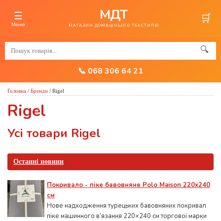
МДТ
☰
🛒
Меню
МАГАЗИН ДОМАШНЬОГО ТЕКСТИЛЮ
🔍
📞 068 306 64 21
Головна
/
Бренди
/
Rigel
Rigel
Усі товари Rigel
Останні новини
Покривало - піке бавовняне Polo Maison 220х240
см
Нове надходження турецьких бавовняних покривал
піке машинного в’язання 220×240 см торгової марки