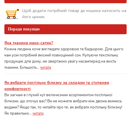
Щоб додати потрібний товар до кошика натисніть на
його цінник.
Поради покупцю
Яка тканина мако-сатин?
Кожна людина хоче виглядати здоровою та бадьорою. Для цього
нам усім потрібний якісний повноцінний сон. Купуючи текстильну
продукцію для дому, ми звертаємо увагу насамперед на якість
тканини. Більшість...
читати
Як вибрати постільну білизну за складом та ступенем
комфортності
Ви загнані в глухий кут величезним асортиментом постільної
білизни, що оточує вас? Ви не можете вибрати між двома якимись
видами? Якщо так, то читайте про те, як вибрати постільну білизну!
Як правильно...
читати