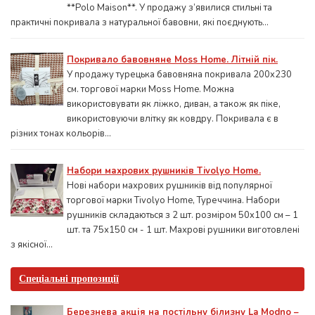
**Polo Maison**. У продажу з’явилися стильні та
практичні покривала з натуральної бавовни, які поєднують...
Покривало бавовняне Moss Home. Літній пік.
У продажу турецька бавовняна покривала 200x230
см. торгової марки Moss Home. Можна
використовувати як ліжко, диван, а також як піке,
використовуючи влітку як ковдру. Покривала є в
різних тонах кольорів...
Набори махрових рушників Tivolyo Home.
Нові набори махрових рушників від популярної
торгової марки Tivolyo Home, Туреччина. Набори
рушників складаються з 2 шт. розміром 50x100 см – 1
шт. та 75х150 см - 1 шт. Махрові рушники виготовлені
з якісної...
Спеціальні пропозиції
Березнева акція на постільну білизну La Modno –