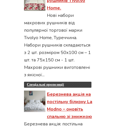
рушників Tivolyo
Home.
Нові набори
махрових рушників від
популярної торгової марки
Tivolyo Home, Туреччина.
Набори рушників складаються
з 2 шт. розміром 50x100 см – 1
шт. та 75х150 см - 1 шт.
Махрові рушники виготовлені
з якісної...
Спеціальні пропозиції
Березнева акція на
постільну білизну La
Modno – оновіть
спальню зі знижкою
Березнева акція: постільна