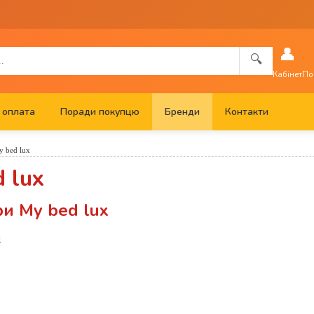
👤
🔍
Кабінет
По
 оплата
Поради покупцю
Бренди
Контакти
 bed lux
 lux
ри My bed lux
а