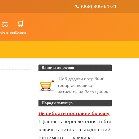
📞 (068) 306-64-21
⚖️
🛒
рівняння
Кошик
Ваше замовлення
Щоб додати потрібний
товар до кошика
натисніть на його цінник.
Поради покупцю
Як вибрати постільну білизну
Щільність переплетення, тобто
кількість ниток на квадратний
сантиметр, — важлива