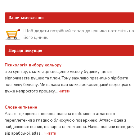
Ваше замовлення
Щоб додати потрібний товар до кошика натисніть на
його цінник.
Поради покупцю
Психологія вибору кольору
Без сумніву, спальня це священне місце у будинку, де ви
відпочиваєте душею та тілом. Тому важливо правильно підібрати
постільну білизну. Ми надамо вам кілька рекомендацій щодо цього
дуже непростого процесу...
читати
Словник тканин
Атлас - це щільна шовкова тканина особливого атласного
переплетення з гладкою блискучою поверхнею. Атлас - одна з
найдавніших тканин, шикарна та елегантна. Назва тканини походить
від арабської, atlas...
читати