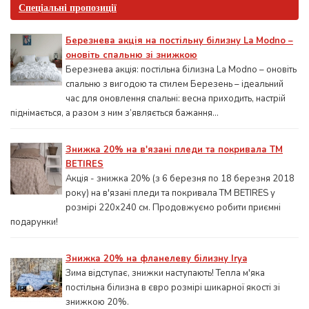
Спеціальні пропозиції
Березнева акція на постільну білизну La Modno –
оновіть спальню зі знижкою
Березнева акція: постільна білизна La Modno – оновіть
спальню з вигодою та стилем Березень – ідеальний
час для оновлення спальні: весна приходить, настрій
піднімається, а разом з ним з’являється бажання...
Знижка 20% на в'язані пледи та покривала ТМ
BETIRES
Акція - знижка 20% (з 6 березня по 18 березня 2018
року) на в'язані пледи та покривала ТМ BETIRES у
розмірі 220х240 см. Продовжуємо робити приємні
подарунки!
Знижка 20% на фланелеву білизну Irya
Зима відступає, знижки наступають! Тепла м'яка
постільна білизна в євро розмірі шикарної якості зі
знижкою 20%.