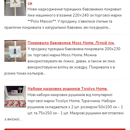
см
Нове надходження турецьких бавовняних покривал
піке машинного в’язання 220×240 см торгової марки
**Polo Maison**. У продажу з’явилися стильні та
практичні покривала з натуральної бавовни, які поєднують...
Покривало бавовняне Moss Home. Літній пік.
У продажу турецька бавовняна покривала 200x230
см. торгової марки Moss Home. Можна
використовувати як ліжко, диван, а також як піке,
використовуючи влітку як ковдру. Покривала є в
різних тонах кольорів...
Набори махрових рушників Tivolyo Home.
Нові набори махрових рушників від популярної
торгової марки Tivolyo Home, Туреччина. Набори
рушників складаються з 2 шт. розміром 50x100 см – 1
шт. та 75х150 см - 1 шт. Махрові рушники виготовлені
з якісної...