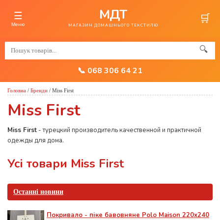
МДТ
☰
🛒
Меню
МАГАЗИН ДОМАШНЬОГО ТЕКСТИЛЮ
🔍
📞 068 306 64 21
Головна
/
Бренди
/
Miss First
Miss First
Miss First
- турецкий производитель качественной и практичной
одежды для дома.
Усі товари Miss First
Останні новини
Покривало - піке бавовняне Polo Maison 220х240