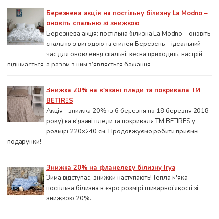
Березнева акція на постільну білизну La Modno –
оновіть спальню зі знижкою
Березнева акція: постільна білизна La Modno – оновіть
спальню з вигодою та стилем Березень – ідеальний
час для оновлення спальні: весна приходить, настрій
піднімається, а разом з ним з’являється бажання...
Знижка 20% на в'язані пледи та покривала ТМ
BETIRES
Акція - знижка 20% (з 6 березня по 18 березня 2018
року) на в'язані пледи та покривала ТМ BETIRES у
розмірі 220х240 см. Продовжуємо робити приємні
подарунки!
Знижка 20% на фланелеву білизну Irya
Зима відступає, знижки наступають! Тепла м'яка
постільна білизна в євро розмірі шикарної якості зі
знижкою 20%.