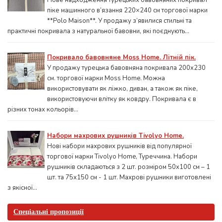
Нове надходження турецьких бавовняних покривал
піке машинного в’язання 220×240 см торгової марки
**Polo Maison**. У продажу з’явилися стильні та
практичні покривала з натуральної бавовни, які поєднують...
Покривало бавовняне Moss Home. Літній пік.
У продажу турецька бавовняна покривала 200x230
см. торгової марки Moss Home. Можна
використовувати як ліжко, диван, а також як піке,
використовуючи влітку як ковдру. Покривала є в
різних тонах кольорів...
Набори махрових рушників Tivolyo Home.
Нові набори махрових рушників від популярної
торгової марки Tivolyo Home, Туреччина. Набори
рушників складаються з 2 шт. розміром 50x100 см – 1
шт. та 75х150 см - 1 шт. Махрові рушники виготовлені
з якісної...
Спеціальні пропозиції