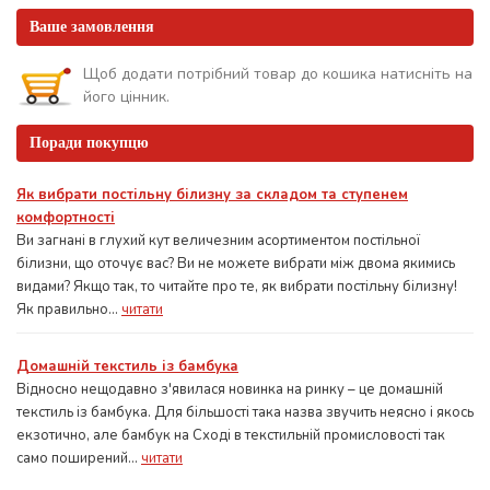
Ваше замовлення
Щоб додати потрібний товар до кошика натисніть на
його цінник.
Поради покупцю
Як вибрати постільну білизну за складом та ступенем
комфортності
Ви загнані в глухий кут величезним асортиментом постільної
білизни, що оточує вас? Ви не можете вибрати між двома якимись
видами? Якщо так, то читайте про те, як вибрати постільну білизну!
Як правильно...
читати
Домашній текстиль із бамбука
Відносно нещодавно з'явилася новинка на ринку – це домашній
текстиль із бамбука. Для більшості така назва звучить неясно і якось
екзотично, але бамбук на Сході в текстильній промисловості так
само поширений...
читати