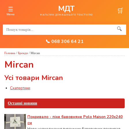
МДТ
☰
🛒
Меню
МАГАЗИН ДОМАШНЬОГО ТЕКСТИЛЮ
🔍
📞 068 306 64 21
Головна
/
Бренди
/
Mircan
Mircan
Усі товари Mircan
Скатертини
Останні новини
Покривало - піке бавовняне Polo Maison 220х240
см