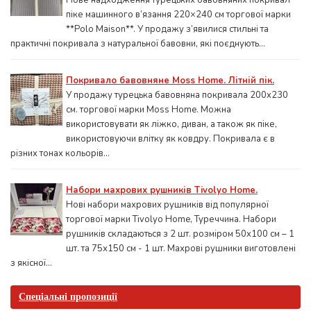
Нове надходження турецьких бавовняних покривал
піке машинного в’язання 220×240 см торгової марки
**Polo Maison**. У продажу з’явилися стильні та
практичні покривала з натуральної бавовни, які поєднують...
Покривало бавовняне Moss Home. Літній пік.
У продажу турецька бавовняна покривала 200x230
см. торгової марки Moss Home. Можна
використовувати як ліжко, диван, а також як піке,
використовуючи влітку як ковдру. Покривала є в
різних тонах кольорів...
Набори махрових рушників Tivolyo Home.
Нові набори махрових рушників від популярної
торгової марки Tivolyo Home, Туреччина. Набори
рушників складаються з 2 шт. розміром 50x100 см – 1
шт. та 75х150 см - 1 шт. Махрові рушники виготовлені
з якісної...
Спеціальні пропозиції