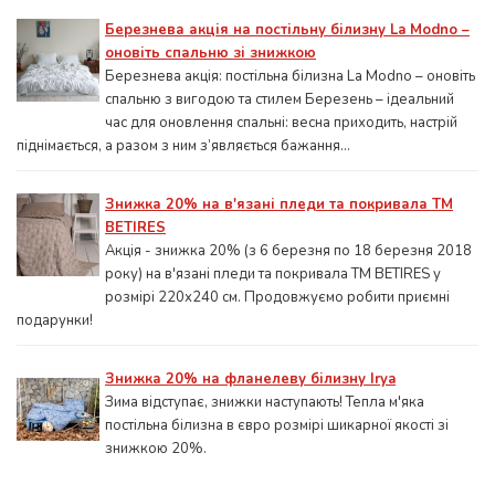
Березнева акція на постільну білизну La Modno –
оновіть спальню зі знижкою
Березнева акція: постільна білизна La Modno – оновіть
спальню з вигодою та стилем Березень – ідеальний
час для оновлення спальні: весна приходить, настрій
піднімається, а разом з ним з’являється бажання...
Знижка 20% на в'язані пледи та покривала ТМ
BETIRES
Акція - знижка 20% (з 6 березня по 18 березня 2018
року) на в'язані пледи та покривала ТМ BETIRES у
розмірі 220х240 см. Продовжуємо робити приємні
подарунки!
Знижка 20% на фланелеву білизну Irya
Зима відступає, знижки наступають! Тепла м'яка
постільна білизна в євро розмірі шикарної якості зі
знижкою 20%.