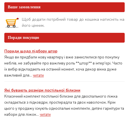
Ваше замовлення
Щоб додати потрібний товар до кошика натисніть на
його цінник.
Поради покупцю
Поради щодо підбору штор
Якщо ви придбали нову квартиру і вже замислилися про покупку
меблів, не забувайте про важливу роль **штор** в інтер'єрі. Часто
їх вибір відкладають на останній момент, хоча декор вікна дуже
важливий для...
читати
Які бувають розміри постільної білизни
Класичний комплект постільної білизни для двоспального ліжка
складається з підковдри, простирадла та двох наволочок. Крім
цього у продажу існують односпальні комплекти, дитячі гарнітури та
набори для ліжок...
читати