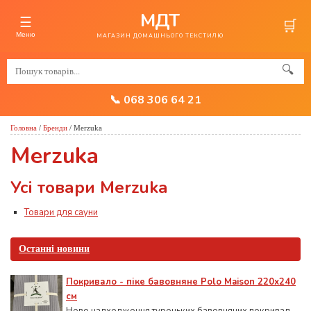
МДТ
☰
🛒
Меню
МАГАЗИН ДОМАШНЬОГО ТЕКСТИЛЮ
🔍
📞 068 306 64 21
Головна
/
Бренди
/
Merzuka
Merzuka
Усі товари Merzuka
Товари для сауни
Останні новини
Покривало - піке бавовняне Polo Maison 220х240
см