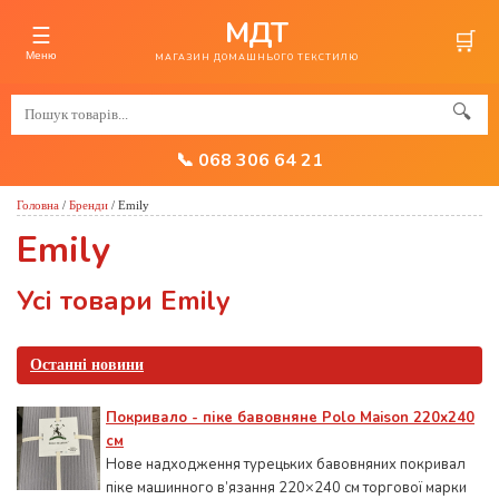
МДТ
☰
🛒
Меню
МАГАЗИН ДОМАШНЬОГО ТЕКСТИЛЮ
🔍
📞 068 306 64 21
Головна
/
Бренди
/
Emily
Emily
Усі товари Emily
Останні новини
Покривало - піке бавовняне Polo Maison 220х240
см
Нове надходження турецьких бавовняних покривал
піке машинного в’язання 220×240 см торгової марки