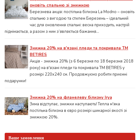
оновіть спальню зі знижкою
Березнева акція: постільна білизна La Modno – оновіть
спальню з вигодою та стилем Березень – ідеальний
час для оновлення спальні: весна приходить, настрій
піднімається, а разом з ним з’являється бажання...
Знижка 20% на в'язані пледи та покривала ТМ
BETIRES
Акція - знижка 20% (з 6 березня по 18 березня 2018
року) на в'язані пледи та покривала ТМ BETIRES у
розмірі 220х240 см. Продовжуємо робити приємні
подарунки!
Знижка 20% на фланелеву білизну Irya
Зима відступає, знижки наступають! Тепла м'яка
постільна білизна в євро розмірі шикарної якості зі
знижкою 20%.
Ваше замовлення