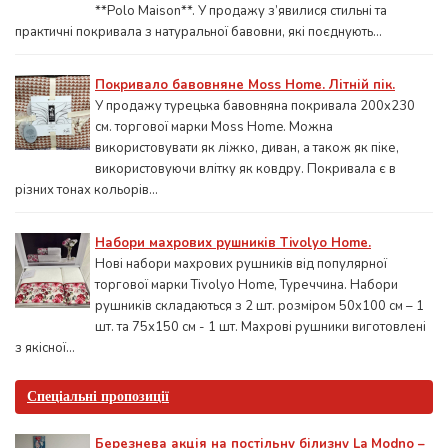
**Polo Maison**. У продажу з’явилися стильні та
практичні покривала з натуральної бавовни, які поєднують...
Покривало бавовняне Moss Home. Літній пік.
У продажу турецька бавовняна покривала 200x230
см. торгової марки Moss Home. Можна
використовувати як ліжко, диван, а також як піке,
використовуючи влітку як ковдру. Покривала є в
різних тонах кольорів...
Набори махрових рушників Tivolyo Home.
Нові набори махрових рушників від популярної
торгової марки Tivolyo Home, Туреччина. Набори
рушників складаються з 2 шт. розміром 50x100 см – 1
шт. та 75х150 см - 1 шт. Махрові рушники виготовлені
з якісної...
Спеціальні пропозиції
Березнева акція на постільну білизну La Modno –