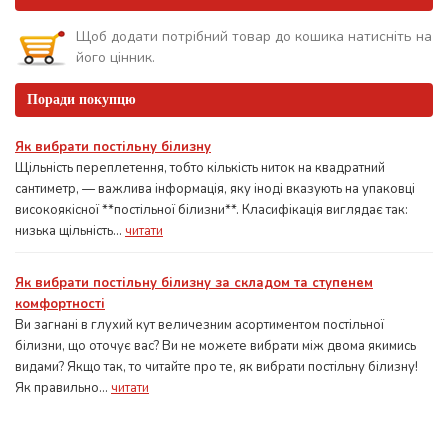
Щоб додати потрібний товар до кошика натисніть на
його цінник.
Поради покупцю
Як вибрати постільну білизну
Щільність переплетення, тобто кількість ниток на квадратний
сантиметр, — важлива інформація, яку іноді вказують на упаковці
високоякісної **постільної білизни**. Класифікація виглядає так:
низька щільність...
читати
Як вибрати постільну білизну за складом та ступенем
комфортності
Ви загнані в глухий кут величезним асортиментом постільної
білизни, що оточує вас? Ви не можете вибрати між двома якимись
видами? Якщо так, то читайте про те, як вибрати постільну білизну!
Як правильно...
читати