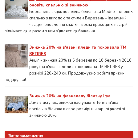
оновіть спальню зі знижкою
Березнева акція: постільна білизна La Modno – оновіть
спальню з вигодою та стилем Березень – ідеальний
час для оновлення спальні: весна приходить, настрій
піднімається, а разом з ним з’являється бажання...
Знижка 20% на в'язані пледи та покривала ТМ
BETIRES
Акція - знижка 20% (з 6 березня по 18 березня 2018
року) на в'язані пледи та покривала ТМ BETIRES у
розмірі 220х240 см. Продовжуємо робити приємні
подарунки!
Знижка 20% на фланелеву білизну Irya
Зима відступає, знижки наступають! Тепла м'яка
постільна білизна в євро розмірі шикарної якості зі
знижкою 20%.
Ваше замовлення