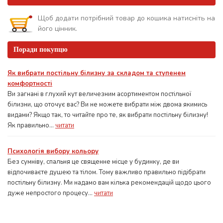
Щоб додати потрібний товар до кошика натисніть на
його цінник.
Поради покупцю
Як вибрати постільну білизну за складом та ступенем
комфортності
Ви загнані в глухий кут величезним асортиментом постільної
білизни, що оточує вас? Ви не можете вибрати між двома якимись
видами? Якщо так, то читайте про те, як вибрати постільну білизну!
Як правильно...
читати
Психологія вибору кольору
Без сумніву, спальня це священне місце у будинку, де ви
відпочиваєте душею та тілом. Тому важливо правильно підібрати
постільну білизну. Ми надамо вам кілька рекомендацій щодо цього
дуже непростого процесу...
читати