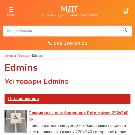
МДТ
☰
🛒
Меню
МАГАЗИН ДОМАШНЬОГО ТЕКСТИЛЮ
🔍
📞 068 306 64 21
Головна
/
Бренди
/
Edmins
Edmins
Усі товари Edmins
Останні новини
Покривало - піке бавовняне Polo Maison 220х240
см
Нове надходження турецьких бавовняних покривал
піке машинного в’язання 220×240 см торгової марки