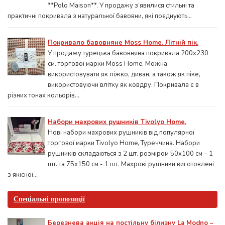
**Polo Maison**. У продажу з’явилися стильні та
практичні покривала з натуральної бавовни, які поєднують...
Покривало бавовняне Moss Home. Літній пік.
У продажу турецька бавовняна покривала 200x230
см. торгової марки Moss Home. Можна
використовувати як ліжко, диван, а також як піке,
використовуючи влітку як ковдру. Покривала є в
різних тонах кольорів...
Набори махрових рушників Tivolyo Home.
Нові набори махрових рушників від популярної
торгової марки Tivolyo Home, Туреччина. Набори
рушників складаються з 2 шт. розміром 50x100 см – 1
шт. та 75х150 см - 1 шт. Махрові рушники виготовлені
з якісної...
Спеціальні пропозиції
Березнева акція на постільну білизну La Modno –