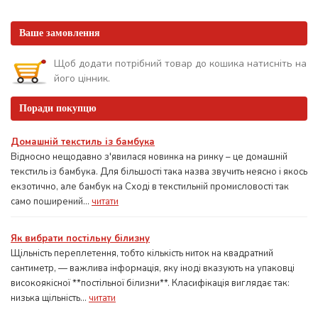
Ваше замовлення
Щоб додати потрібний товар до кошика натисніть на
його цінник.
Поради покупцю
Домашній текстиль із бамбука
Відносно нещодавно з'явилася новинка на ринку – це домашній
текстиль із бамбука. Для більшості така назва звучить неясно і якось
екзотично, але бамбук на Сході в текстильній промисловості так
само поширений...
читати
Як вибрати постільну білизну
Щільність переплетення, тобто кількість ниток на квадратний
сантиметр, — важлива інформація, яку іноді вказують на упаковці
високоякісної **постільної білизни**. Класифікація виглядає так:
низька щільність...
читати