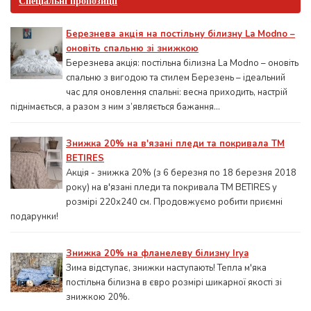
Спеціальні пропозиції
Березнева акція на постільну білизну La Modno –
оновіть спальню зі знижкою
Березнева акція: постільна білизна La Modno – оновіть
спальню з вигодою та стилем Березень – ідеальний
час для оновлення спальні: весна приходить, настрій
піднімається, а разом з ним з’являється бажання...
Знижка 20% на в'язані пледи та покривала ТМ
BETIRES
Акція - знижка 20% (з 6 березня по 18 березня 2018
року) на в'язані пледи та покривала ТМ BETIRES у
розмірі 220х240 см. Продовжуємо робити приємні
подарунки!
Знижка 20% на фланелеву білизну Irya
Зима відступає, знижки наступають! Тепла м'яка
постільна білизна в євро розмірі шикарної якості зі
знижкою 20%.