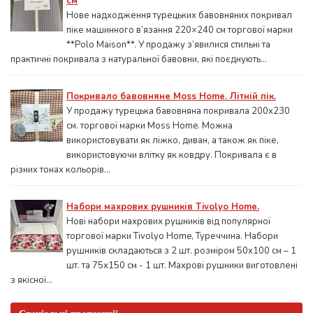
см
Нове надходження турецьких бавовняних покривал
піке машинного в’язання 220×240 см торгової марки
**Polo Maison**. У продажу з’явилися стильні та
практичні покривала з натуральної бавовни, які поєднують...
Покривало бавовняне Moss Home. Літній пік.
У продажу турецька бавовняна покривала 200x230
см. торгової марки Moss Home. Можна
використовувати як ліжко, диван, а також як піке,
використовуючи влітку як ковдру. Покривала є в
різних тонах кольорів...
Набори махрових рушників Tivolyo Home.
Нові набори махрових рушників від популярної
торгової марки Tivolyo Home, Туреччина. Набори
рушників складаються з 2 шт. розміром 50x100 см – 1
шт. та 75х150 см - 1 шт. Махрові рушники виготовлені
з якісної...