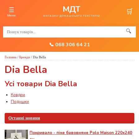
МДТ
☰
🛒
Меню
МАГАЗИН ДОМАШНЬОГО ТЕКСТИЛЮ
🔍
📞 068 306 64 21
Головна
/
Бренди
/
Dia Bella
Dia Bella
Усі товари Dia Bella
Ковдри
Подушки
Останні новини
Покривало - піке бавовняне Polo Maison 220х240