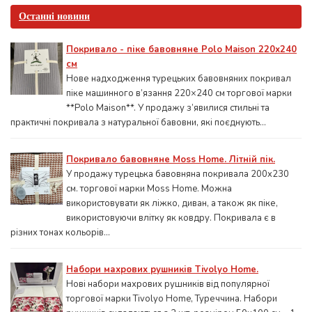
Останні новини
Покривало - піке бавовняне Polo Maison 220х240
см
Нове надходження турецьких бавовняних покривал
піке машинного в’язання 220×240 см торгової марки
**Polo Maison**. У продажу з’явилися стильні та
практичні покривала з натуральної бавовни, які поєднують...
Покривало бавовняне Moss Home. Літній пік.
У продажу турецька бавовняна покривала 200x230
см. торгової марки Moss Home. Можна
використовувати як ліжко, диван, а також як піке,
використовуючи влітку як ковдру. Покривала є в
різних тонах кольорів...
Набори махрових рушників Tivolyo Home.
Нові набори махрових рушників від популярної
торгової марки Tivolyo Home, Туреччина. Набори