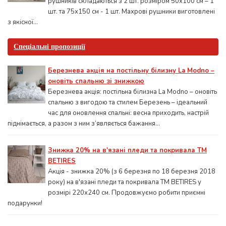
рушників складаються з 2 шт. розміром 50x100 см – 1
шт. та 75х150 см - 1 шт. Махрові рушники виготовлені
з якісної...
Спеціальні пропозиції
Березнева акція на постільну білизну La Modno –
оновіть спальню зі знижкою
Березнева акція: постільна білизна La Modno – оновіть
спальню з вигодою та стилем Березень – ідеальний
час для оновлення спальні: весна приходить, настрій
піднімається, а разом з ним з’являється бажання...
Знижка 20% на в'язані пледи та покривала ТМ
BETIRES
Акція - знижка 20% (з 6 березня по 18 березня 2018
року) на в'язані пледи та покривала ТМ BETIRES у
розмірі 220х240 см. Продовжуємо робити приємні
подарунки!