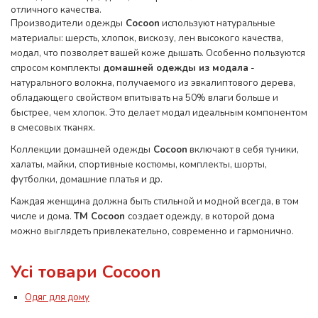
отличного качества.
Производители одежды
Cocoon
используют натуральные
материалы: шерсть, хлопок, вискозу, лен высокого качества,
модал, что позволяет вашей коже дышать. Особенно пользуются
спросом комплекты
домашней одежды из модала
-
натурального волокна, получаемого из эвкалиптового дерева,
обладающего свойством впитывать на 50% влаги больше и
быстрее, чем хлопок. Это делает модал идеальным компонентом
в смесовых тканях.
Коллекции домашней одежды
Cocoon
включают в себя туники,
халаты, майки, спортивные костюмы, комплекты, шорты,
футболки, домашние платья и др.
Каждая женщина должна быть стильной и модной всегда, в том
числе и дома.
ТМ Cocoon
создает одежду, в которой дома
можно выглядеть привлекательно, современно и гармонично.
Усі товари Cocoon
Одяг для дому