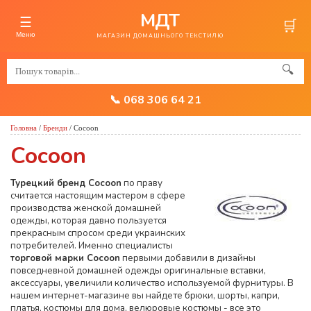
МДТ
☰
🛒
Меню
МАГАЗИН ДОМАШНЬОГО ТЕКСТИЛЮ
🔍
📞 068 306 64 21
Головна
/
Бренди
/
Cocoon
Cocoon
Турецкий бренд Cocoon
по праву
считается настоящим мастером в сфере
производства женской домашней
одежды, которая давно пользуется
прекрасным спросом среди украинских
потребителей. Именно специалисты
торговой марки Cocoon
первыми добавили в дизайны
повседневной домашней одежды оригинальные вставки,
аксессуары, увеличили количество используемой фурнитуры. В
нашем интернет-магазине вы найдете брюки, шорты, капри,
платья, костюмы для дома, велюровые костюмы - все это