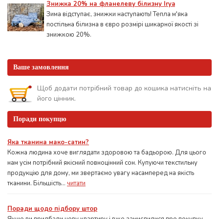
Знижка 20% на фланелеву білизну Irya
Зима відступає, знижки наступають! Тепла м'яка
постільна білизна в євро розмірі шикарної якості зі
знижкою 20%.
Ваше замовлення
Щоб додати потрібний товар до кошика натисніть на
його цінник.
Поради покупцю
Яка тканина мако-сатин?
Кожна людина хоче виглядати здоровою та бадьорою. Для цього
нам усім потрібний якісний повноцінний сон. Купуючи текстильну
продукцію для дому, ми звертаємо увагу насамперед на якість
тканини. Більшість...
читати
Поради щодо підбору штор