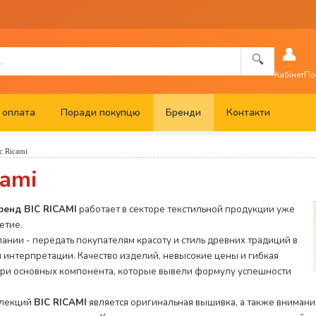
👤
🔍
Кабінет
По
 оплата
Поради покупцю
Бренди
Контакти
c Ricami
cami
ренд BIC RICAMI
работает в секторе текстильной продукции уже
етие.
ании - передать покупателям красоту и стиль древних традиций в
 интерпретации. Качество изделий, невысокие цены и гибкая
 три основных компонента, которые вывели формулу успешности
ллекций
BIC RICAMI
является оригинальная вышивка, а также внимани