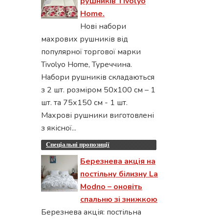
рушників Tivolyo
Home.
Нові набори
махрових рушників від
популярної торгової марки
Tivolyo Home, Туреччина.
Набори рушників складаються
з 2 шт. розміром 50x100 см – 1
шт. та 75х150 см - 1 шт.
Махрові рушники виготовлені
з якісної...
Спеціальні пропозиції
Березнева акція на
постільну білизну La
Modno – оновіть
спальню зі знижкою
Березнева акція: постільна