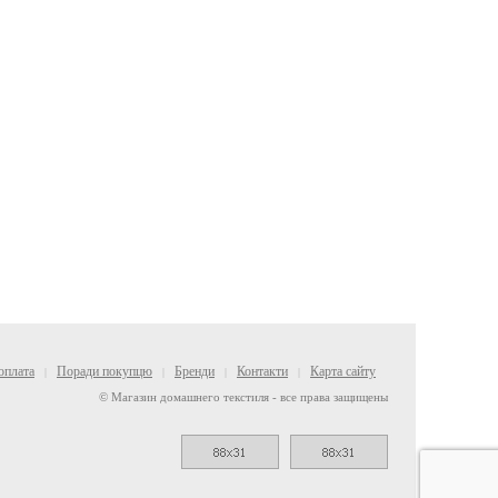
оплата
Поради покупцю
Бренди
Контакти
Карта сайту
|
|
|
|
© Магазин домашнего текстиля - все права защищены