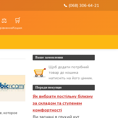
📞 (068) 306-64-21
⚖️
🛒
рівняння
Кошик
Ваше замовлення
Щоб додати потрібний
товар до кошика
натисніть на його цінник.
Поради покупцю
Як вибрати постільну білизну
за складом та ступенем
комфортності
е, которое
Ви загнані в глухий кут