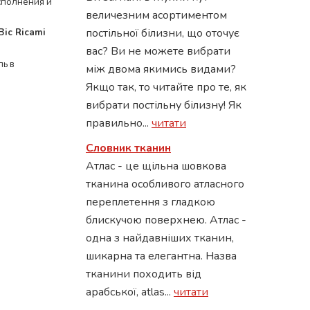
сполнения и
величезним асортиментом
постільної білизни, що оточує
Bic Ricami
вас? Ви не можете вибрати
ль в
між двома якимись видами?
Якщо так, то читайте про те, як
вибрати постільну білизну! Як
правильно...
читати
Словник тканин
Атлас - це щільна шовкова
тканина особливого атласного
переплетення з гладкою
блискучою поверхнею. Атлас -
одна з найдавніших тканин,
шикарна та елегантна. Назва
тканини походить від
арабської, atlas...
читати