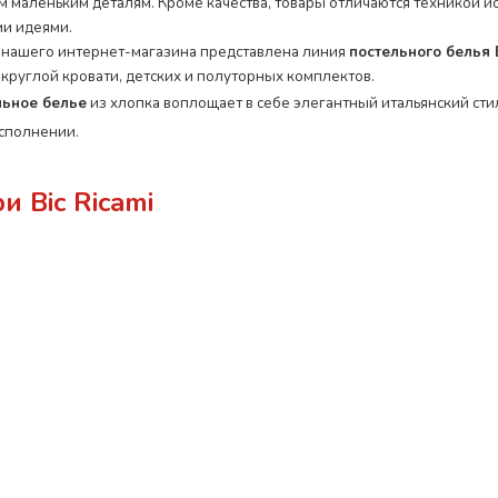
м маленьким деталям. Кроме качества, товары отличаются техникой и
и идеями.
 нашего интернет-магазина представлена линия
постельного белья 
 круглой кровати, детских и полуторных комплектов.
льное белье
из хлопка воплощает в себе элегантный итальянский сти
сполнении.
ри Bic Ricami