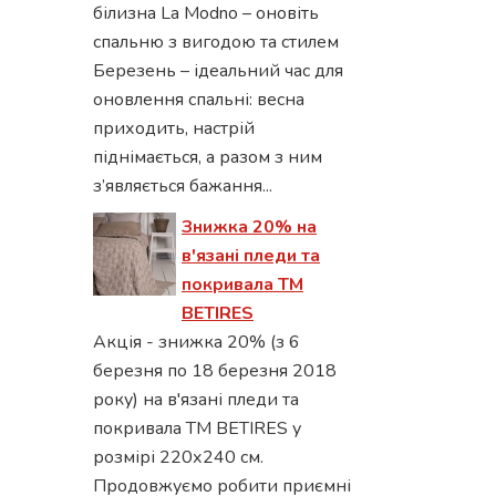
білизна La Modno – оновіть
спальню з вигодою та стилем
Березень – ідеальний час для
оновлення спальні: весна
приходить, настрій
піднімається, а разом з ним
з’являється бажання...
Знижка 20% на
в'язані пледи та
покривала ТМ
BETIRES
Акція - знижка 20% (з 6
березня по 18 березня 2018
року) на в'язані пледи та
покривала ТМ BETIRES у
розмірі 220х240 см.
Продовжуємо робити приємні