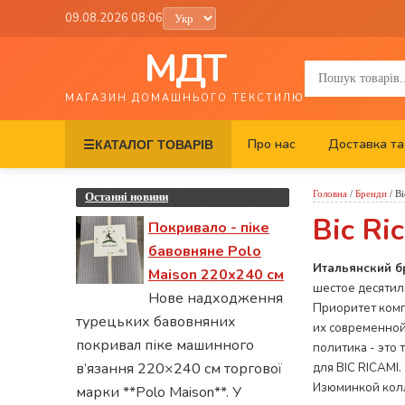
09.08.2026 08:06
МДТ
МАГАЗИН ДОМАШНЬОГО ТЕКСТИЛЮ
Про нас
Доставка та
☰
КАТАЛОГ ТОВАРІВ
Головна
/
Бренди
/
Bi
Останні новини
Bic Ri
Покривало - піке
бавовняне Polo
Итальянский б
Maison 220х240 см
шестое десятил
Нове надходження
Приоритет комп
турецьких бавовняних
их современной
покривал піке машинного
политика - это
в’язання 220×240 см торгової
для BIC RICAMI.
Изюминкой ко
марки **Polo Maison**. У