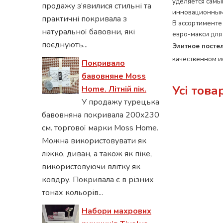
уделяется самы
продажу з’явилися стильні та
инновационным
практичні покривала з
В ассортименте
натуральної бавовни, які
евро-макси для
поєднують...
Элитное посте
качественном и
Покривало
бавовняне Moss
Усі това
Home. Літній пік.
У продажу турецька
бавовняна покривала 200x230
см. торгової марки Moss Home.
Можна використовувати як
ліжко, диван, а також як піке,
використовуючи влітку як
ковдру. Покривала є в різних
тонах кольорів...
Набори махрових