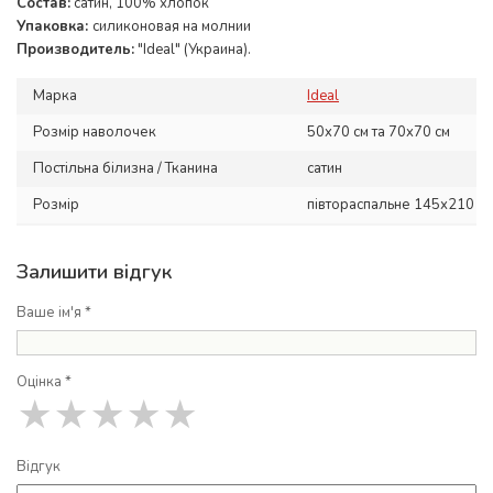
Состав:
сатин, 100% хлопок
Упаковка:
силиконовая на молнии
Производитель:
"Ideal" (Украина).
Марка
Ideal
Розмір наволочек
50x70 см та 70x70 см
Постільна білизна / Тканина
сатин
Розмір
півтораспальне 145х210 см
Залишити відгук
Ваше ім'я *
Оцінка *
★
★
★
★
★
Відгук