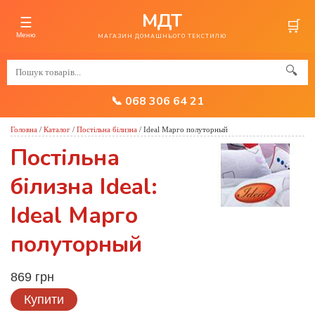
МДТ
☰
🛒
Меню
МАГАЗИН ДОМАШНЬОГО ТЕКСТИЛЮ
🔍
📞 068 306 64 21
Головна
/
Каталог
/
Постільна білизна
/
Ideal Марго полуторный
Постільна
білизна Ideal:
Ideal Марго
полуторный
869 грн
Купити