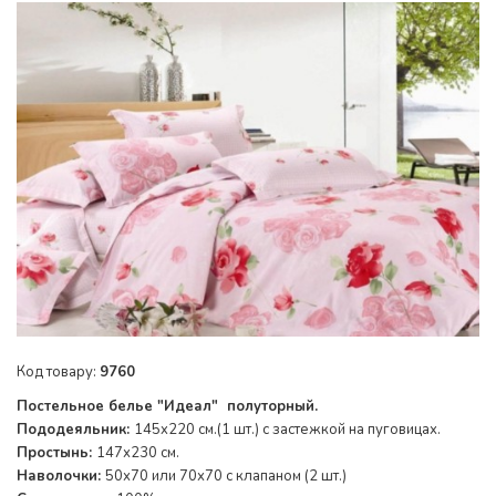
Код товару:
9760
Постельное белье "Идеал" полуторный.
Пододеяльник:
145x220 см.(1 шт.) с застежкой на пуговицах.
Простынь:
147х230 см.
Наволочки:
50х70 или 70х70 с клапаном (2 шт.)