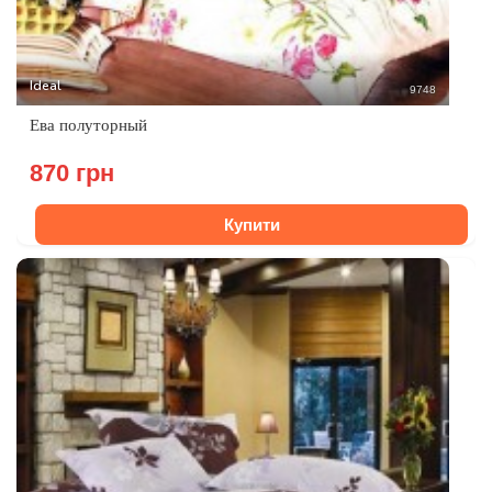
Ideal
9748
Ева полуторный
870 грн
Купити