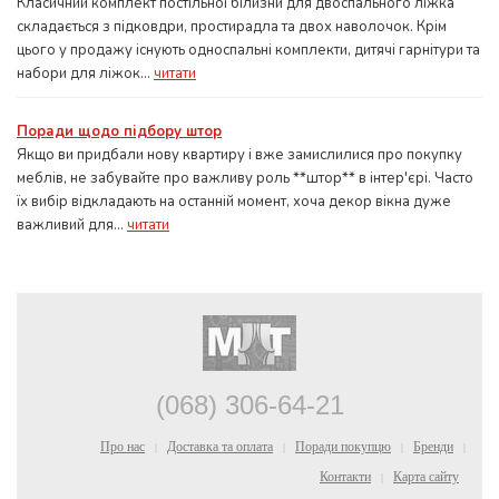
Класичний комплект постільної білизни для двоспального ліжка
складається з підковдри, простирадла та двох наволочок. Крім
цього у продажу існують односпальні комплекти, дитячі гарнітури та
набори для ліжок...
читати
Поради щодо підбору штор
Якщо ви придбали нову квартиру і вже замислилися про покупку
меблів, не забувайте про важливу роль **штор** в інтер'єрі. Часто
їх вибір відкладають на останній момент, хоча декор вікна дуже
важливий для...
читати
(068) 306-64-21
Про нас
Доставка та оплата
Поради покупцю
Бренди
|
|
|
|
Контакти
Карта сайту
|