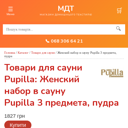
МДТ
☰
🛒
Меню
МАГАЗИН ДОМАШНЬОГО ТЕКСТИЛЮ
🔍
📞 068 306 64 21
Головна
/
Каталог
/
Товари для сауни
/
Женский набор в сауну Pupilla 3 предмета,
пудра
Товари для сауни
Pupilla: Женский
набор в сауну
Pupilla 3 предмета, пудра
1827 грн
Купити