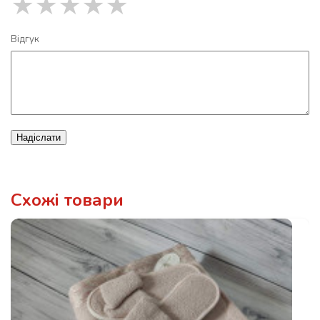
★
★
★
★
★
Відгук
Надіслати
Схожі товари