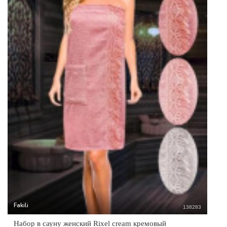
Fakili
138283
Набор в сауну женский Rixel cream кремовый