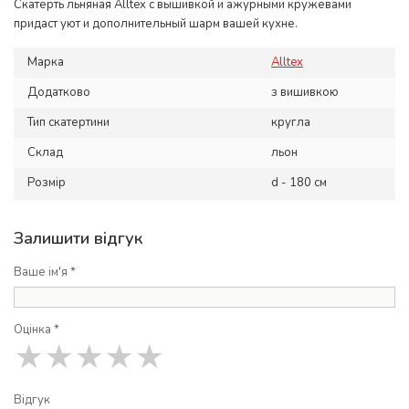
Скатерть льняная Alltex с вышивкой и ажурными кружевами
придаст уют и дополнительный шарм вашей кухне.
Марка
Alltex
Додатково
з вишивкою
Тип скатертини
кругла
Склад
льон
Розмір
d - 180 см
Залишити відгук
Ваше ім'я *
Оцінка *
★
★
★
★
★
Відгук