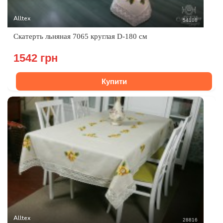
Alltex
54108
Скатерть льняная 7065 круглая D-180 см
1542 грн
Купити
Alltex
28816