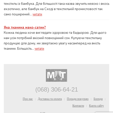
текстиль із бамбука. Для більшості така назва звучить неясно і якось
екзотично, але бамбук на Сході в текстильній промисловості так
само поширений...
читати
Яка тканина мако-сатин?
Кожна людина хоче виглядати здоровою та бадьорою. Для цього
нам усім потрібний якісний повноцінний сон. Купуючи текстильну
продукцію для дому, ми звертаємо увагу насамперед на якість
тканини. Більшість...
читати
(068) 306-64-21
Про нас
Доставка та оплата
Поради покупцю
Бренди
|
|
|
|
Контакти
Карта сайту
|