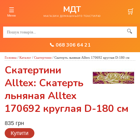
МДТ
☰
🛒
Меню
МАГАЗИН ДОМАШНЬОГО ТЕКСТИЛЮ
🔍
📞 068 306 64 21
Головна
/
Каталог
/
Скатертини
/
Скатерть льняная Alltex 170692 круглая D-180 см
Скатертини
Alltex: Скатерть
льняная Alltex
170692 круглая D-180 см
835 грн
Купити