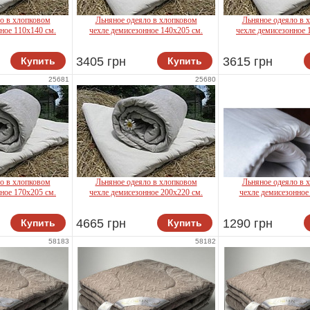
о в хлопковом
Льняное одеяло в хлопковом
Льняное одеяло в 
ное 110х140 см.
чехле демисезонное 140х205 см.
чехле демисезонное 
tex
Lintex
Lintex
3405 грн
3615 грн
Купить
Купить
25681
25680
о в хлопковом
Льняное одеяло в хлопковом
Льняное одеяло в 
ное 170х205 см.
чехле демисезонное 200х220 см.
чехле демисезонное
tex
Lintex
4665 грн
1290 грн
Купить
Купить
Lintex
58183
58182