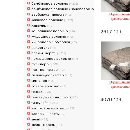
бамбуковое волокно
(+ 275)
бамбуковое волокно / нановолокно
(+ 1)
верблюжья шерсть
Одеяло льнян
(+ 19)
демисезонно
капковое волокно
(+ 273)
Ig
кашемир
(+ 2)
конопляное волокно
2617 грн
(+ 6)
кукурузное волокно
(+ 6)
микроволокно/хлопок
(+ 2)
микрогель
(+ 4)
овечья шерсть
(+ 511)
полиэфирное волокно
(+ 7)
пух - перо
(+ 376)
пух - полиэстер
(+ 3)
силикон/полиэстер
(+ 19)
синтепон
(+ 20)
Одеяло льнян
соевое волокно
демисезонно
(+ 3)
тенсел
Ig
(+ 282)
тенсел / микроволокно
(+ 2)
4070 грн
тинсулейт
(+ 243)
хлопковое волокно
(+ 336)
хлопок - шерсть
(+ 7)
шелк
(+ 29)
шелк - шерсть
(+ 1)