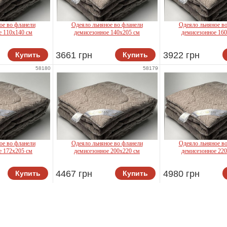
ое во фланели
Одеяло льняное во фланели
Одеяло льняное в
е 110х140 см
демисезонное 140х205 см
демисезонное 16
len
Iglen
Iglen
3661 грн
3922 грн
Купить
Купить
58180
58179
ое во фланели
Одеяло льняное во фланели
Одеяло льняное в
е 172х205 см
демисезонное 200х220 см
демисезонное 22
len
Iglen
Iglen
4467 грн
4980 грн
Купить
Купить