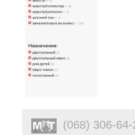
шерсть
(+ 6)
шерсть/полиэстер
(+ 8)
шерсть/синтепон
(+ 2)
штучний пух
(+ 1)
эвкалиптовое волокно
(+ 270)
Назначение
:
двуспальный
(2)
двуспальный евро
(2)
для детей
(3)
евро-макси
(1)
полуторный
(4)
(068) 306-64-