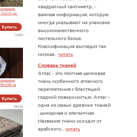
квадратный сантиметр, -
хлопковом
155х215 см.
важная информация, которую
иногда указывают на упаковке
Купить
высококачественного
73460
постельного белья.
Классификация выглядит так:
низкая...
читать
Словарь тканей
Атлас - это плотная шелковая
ткань особенного атласного
хлопковом
 90х200 см
переплетения с блестящей
гладкой поверхностью. Атлас –
Купить
одна из самых древних тканей
58181
, шикарная и элегантная .
Название ткани исходит от
арабского...
читать