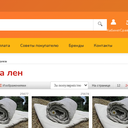
👤
🔍
Кабинет
Срав
плата
Советы покупателю
Бренды
Контакты
деяла
а лен
Изображениями
На странице
12
2
25677
25678