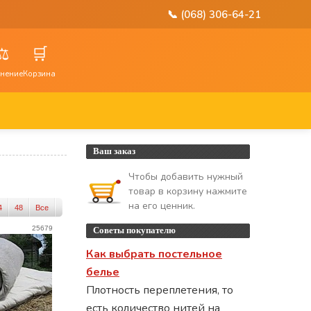
📞 (068) 306-64-21
⚖️
🛒
нение
Корзина
Ваш заказ
Чтобы добавить нужный
товар в корзину нажмите
на его ценник.
4
48
Все
25679
Советы покупателю
Как выбрать постельное
белье
Плотность переплетения, то
есть количество нитей на