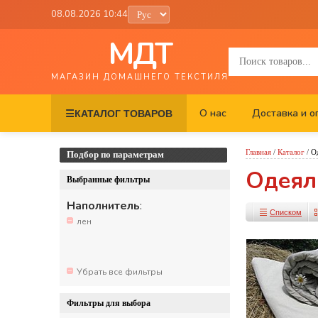
08.08.2026 10:44
МДТ
МАГАЗИН ДОМАШНЕГО ТЕКСТИЛЯ
О нас
Доставка и о
☰
КАТАЛОГ ТОВАРОВ
Главная
/
Каталог
/
О
Подбор по параметрам
Одеял
Выбранные фильтры
Наполнитель
:
Списком
лен
Убрать все фильтры
Фильтры для выбора