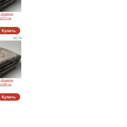
о фланели
0х215 см
Купить
58178
о фланели
0х240 см
Купить