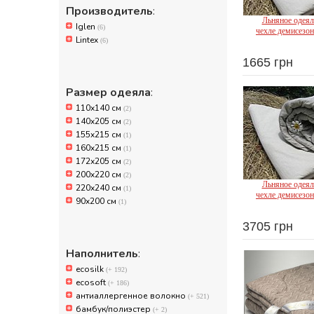
Производитель
:
Льняное одеял
Iglen
(6)
чехле демисезон
Lintex
Lin
(6)
1665 грн
Размер одеяла
:
110х140 см
(2)
140x205 см
(2)
155x215 см
(1)
160x215 см
(1)
172х205 см
(2)
200x220 см
(2)
Льняное одеял
220х240 см
(1)
чехле демисезон
90x200 см
(1)
Lin
3705 грн
Наполнитель
:
ecosilk
(+ 192)
ecosoft
(+ 186)
антиаллергенное волокно
(+ 521)
бамбук/полиэстер
(+ 2)