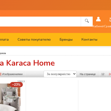
👤
🔍
Кабинет
Срав
плата
Советы покупателю
Бренды
Контакты
деяла
а Karaca Home
Изображениями
На странице
12
2
10813
−23%