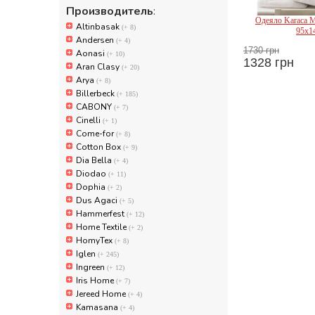
Производитель
:
Одеяло Karaca Mi
Altinbasak
(+ 8)
95x1
Andersen
(+ 4)
1730 грн
Aonasi
(+ 10)
1328 грн
Aran Clasy
(+ 20)
Karac
Arya
(+ 8)
Billerbeck
(+ 185)
CABONY
(+ 7)
Cinelli
(+ 1)
Come-for
(+ 8)
Cotton Box
(+ 9)
Dia Bella
(+ 4)
Diodao
(+ 11)
Dophia
(+ 2)
Dus Agaci
(+ 5)
Hammerfest
(+ 12)
Home Textile
(+ 2)
HomyTex
(+ 8)
Iglen
(+ 245)
Ingreen
(+ 12)
Iris Home
(+ 7)
Jereed Home
(+ 4)
Kamasana
(+ 4)