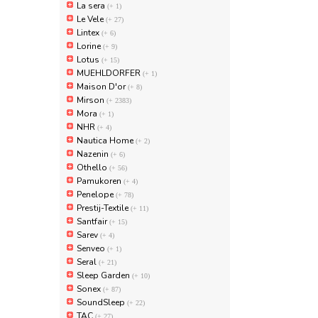
La sera
(+ 1)
Le Vele
(+ 27)
Lintex
(+ 6)
Lorine
(+ 9)
Lotus
(+ 15)
MUEHLDORFER
(+ 1)
Maison D'or
(+ 8)
Mirson
(+ 2383)
Mora
(+ 1)
NHR
(+ 4)
Nautica Home
(+ 2)
Nazenin
(+ 6)
Othello
(+ 56)
Pamukoren
(+ 4)
Penelope
(+ 78)
Prestij-Textile
(+ 11)
Santfair
(+ 15)
Sarev
(+ 4)
Senveo
(+ 1)
Seral
(+ 21)
Sleep Garden
(+ 10)
Sonex
(+ 87)
SoundSleep
(+ 22)
TAC
(+ 27)