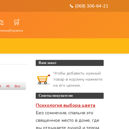
📞 (068) 306-64-21
⚖️
🛒
нение
Корзина
Ваш заказ
Чтобы добавить нужный
товар в корзину нажмите
на его ценник.
4
48
Все
Советы покупателю
Психология выбора цвета
Без сомнения, спальня это
священное место в доме, где
вы отдыхаете душой и телом.