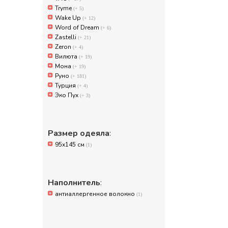
Tryme
(+ 5)
Wake Up
(+ 12)
Word of Dream
(+ 6)
Zastelli
(+ 21)
Zeron
(+ 4)
Вилюта
(+ 19)
Мона
(+ 19)
Руно
(+ 181)
Турция
(+ 4)
Эко Пух
(+ 3)
Размер одеяла
:
95x145 см
(1)
Наполнитель
:
антиаллергенное волокно
(1)