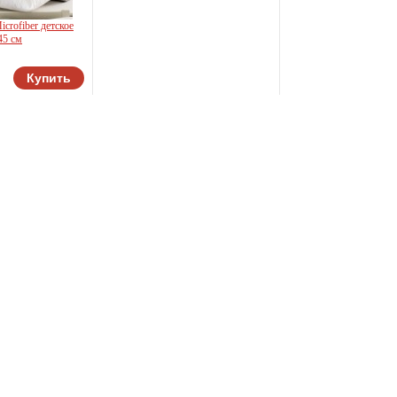
crofiber детское
45 см
Купить
a Home