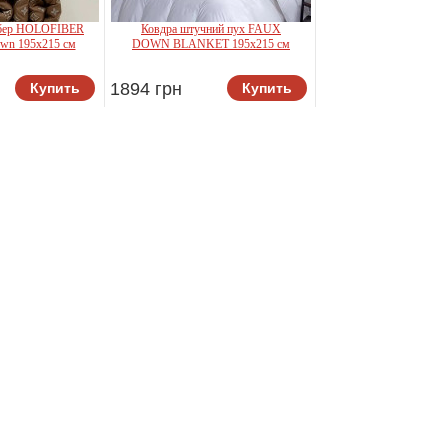
йбер HOLOFIBER
Ковдра штучний пух FAUX
n 195x215 см
DOWN BLANKET 195x215 см
1894 грн
Купить
Купить
extile
Home Textile