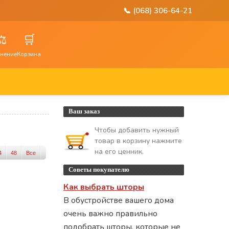
📞 (068) 306-64-21
⚖️
🛒
нение
Корзина
Ваш заказ
Чтобы добавить нужный
товар в корзину нажмите
на его ценник.
4
48
Все
Советы покупателю
Как выбрать шторы
В обустройстве вашего дома
очень важно правильно
подобрать шторы, которые не