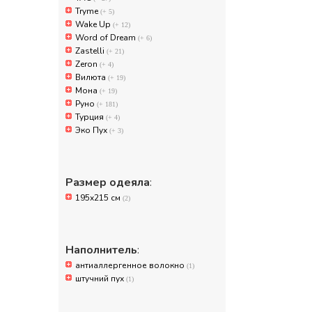
Tryme
(+ 5)
Wake Up
(+ 12)
Word of Dream
(+ 6)
Zastelli
(+ 21)
Zeron
(+ 4)
Вилюта
(+ 19)
Мона
(+ 19)
Руно
(+ 181)
Турция
(+ 4)
Эко Пух
(+ 3)
Размер одеяла
:
195x215 см
(2)
Наполнитель
:
антиаллергенное волокно
(1)
штучний пух
(1)