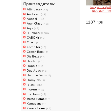
Производитель
:
Ковдра холофа
Altinbasak
(+ 8)
BLANKET Brow
Andersen
(+ 4)
Aonasi
(+ 10)
1187 грн
Aran Clasy
(+ 20)
Home T
Arya
(+ 8)
Billerbeck
(+ 185)
CABONY
(+ 7)
Cinelli
(+ 1)
Come-for
(+ 8)
Cotton Box
(+ 9)
Dia Bella
(+ 4)
Diodao
(+ 11)
Dophia
(+ 2)
Dus Agaci
(+ 5)
Hammerfest
(+ 12)
HomyTex
(+ 8)
Iglen
(+ 245)
Ingreen
(+ 12)
Iris Home
(+ 7)
Jereed Home
(+ 4)
Kamasana
(+ 4)
Karaca Home
(+ 1)