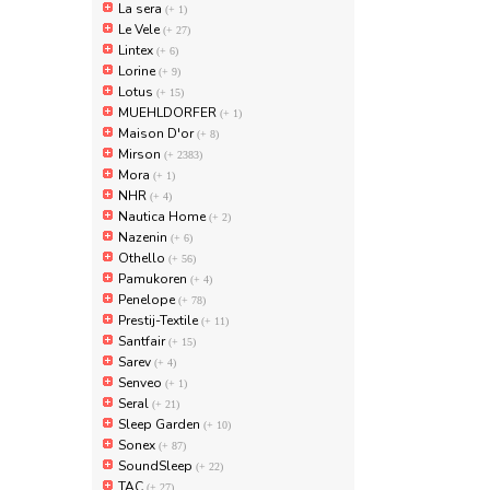
La sera
(+ 1)
Le Vele
(+ 27)
Lintex
(+ 6)
Lorine
(+ 9)
Lotus
(+ 15)
MUEHLDORFER
(+ 1)
Maison D'or
(+ 8)
Mirson
(+ 2383)
Mora
(+ 1)
NHR
(+ 4)
Nautica Home
(+ 2)
Nazenin
(+ 6)
Othello
(+ 56)
Pamukoren
(+ 4)
Penelope
(+ 78)
Prestij-Textile
(+ 11)
Santfair
(+ 15)
Sarev
(+ 4)
Senveo
(+ 1)
Seral
(+ 21)
Sleep Garden
(+ 10)
Sonex
(+ 87)
SoundSleep
(+ 22)
TAC
(+ 27)