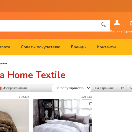
👤
🔍
Кабинет
Срав
плата
Советы покупателю
Бренды
Контакты
деяла
а Home Textile
Изображениями
На странице
12
2
126336
126344