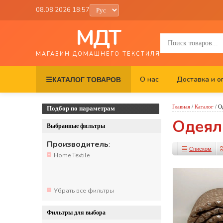
08.08.2026 18:57
МДТ
МАГАЗИН ДОМАШНЕГО ТЕКСТИЛЯ
О нас
Доставка и о
☰
КАТАЛОГ ТОВАРОВ
Главная
/
Каталог
/
О
Подбор по параметрам
Одеял
Выбранные фильтры
Производитель
:
Списком
Home Textile
Убрать все фильтры
Фильтры для выбора