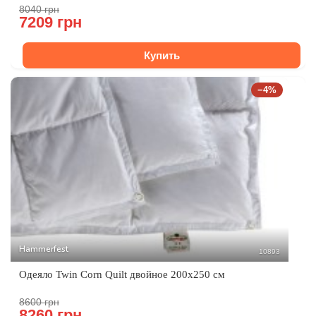
8040 грн
7209 грн
Купить
−4%
Hammerfest
10893
Одеяло Twin Corn Quilt двойное 200х250 см
8600 грн
8260 грн