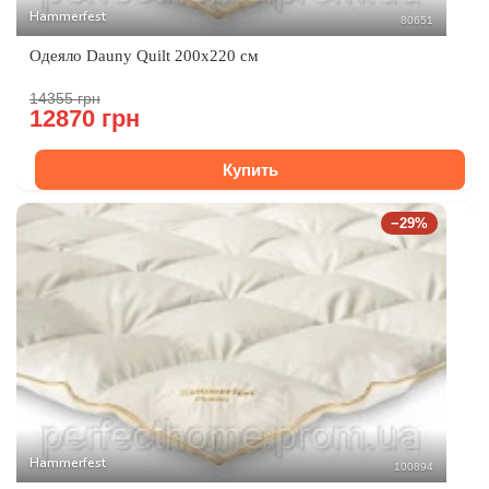
Hammerfest
80651
Одеяло Dauny Quilt 200x220 см​
14355 грн
12870 грн
Купить
−29%
Hammerfest
100894