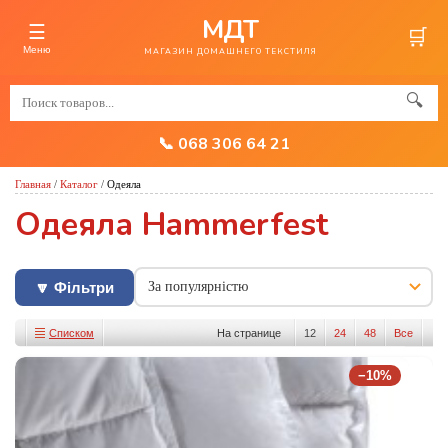
МДТ
☰
🛒
Меню
МАГАЗИН ДОМАШНЕГО ТЕКСТИЛЯ
🔍
📞 068 306 64 21
Главная
/
Каталог
/
Одеяла
Одеяла Hammerfest
🔽 Фільтри
Списком
На странице
12
24
48
Все
Изображениями
−10%