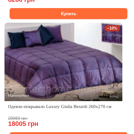
Купить
−10%
Hammerfest
80581
Одеяло-покрывало Luxury Giulia Berardi 260x270 см
20083 грн
18005 грн