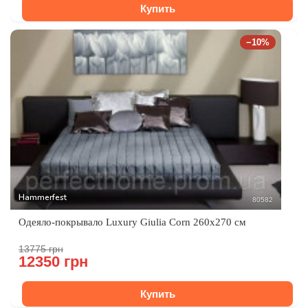
Купить
−10%
Hammerfest
80582
Одеяло-покрывало Luxury Giulia Corn 260x270 см
13775 грн
12350 грн
Купить