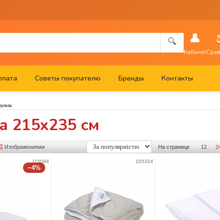
👤
🔍
Кабинет
Срав
плата
Советы покупателю
Бренды
Контакты
деяла
а 215x235 см
Изображениями
На странице
12
2
115094
105324
−4%