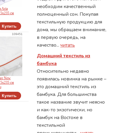
необходим качественный
a Aria
15х235 см
полноценный сон. Покупая
текстильную продукцию для
Купить
дома, мы обращаем внимание,
o
109451
в первую очередь, на
качество...
читать
Домашний текстиль из
бамбука
Относительно недавно
появилась новинка на рынке –
are New
15х235 см
это домашний текстиль из
и
бамбука. Для большинства
Купить
pe
такое название звучит неясно
и как-то экзотически, но
бамбук на Востоке в
текстильной