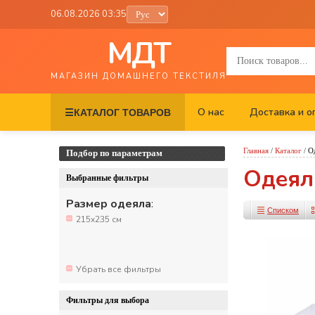
06.08.2026 03:35
МДТ
МАГАЗИН ДОМАШНЕГО ТЕКСТИЛЯ
О нас
Доставка и о
☰
КАТАЛОГ ТОВАРОВ
Главная
/
Каталог
/
О
Подбор по параметрам
Одеял
Выбранные фильтры
Размер одеяла
:
Списком
215x235 см
Убрать все фильтры
Фильтры для выбора