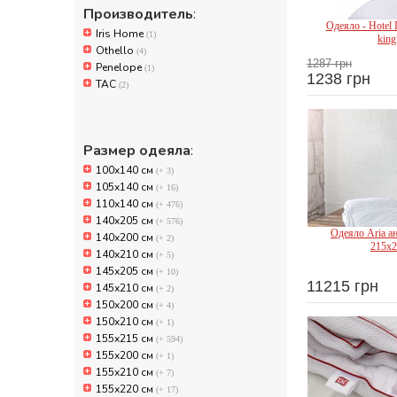
Производитель
:
Одеяло - Hotel 
Iris Home
(1)
king
Othello
(4)
1287 грн
Penelope
(1)
1238 грн
TAC
(2)
Iris
Размер одеяла
:
100x140 см
(+ 3)
105х140 см
(+ 16)
110х140 см
(+ 476)
140x205 см
(+ 576)
Одеяло Aria а
140х200 см
(+ 2)
215х2
140х210 см
(+ 5)
145х205 см
(+ 10)
11215 грн
145х210 см
(+ 2)
Oth
150х200 см
(+ 4)
150х210 см
(+ 1)
155x215 см
(+ 594)
155х200 см
(+ 1)
155х210 см
(+ 7)
155х220 см
(+ 17)