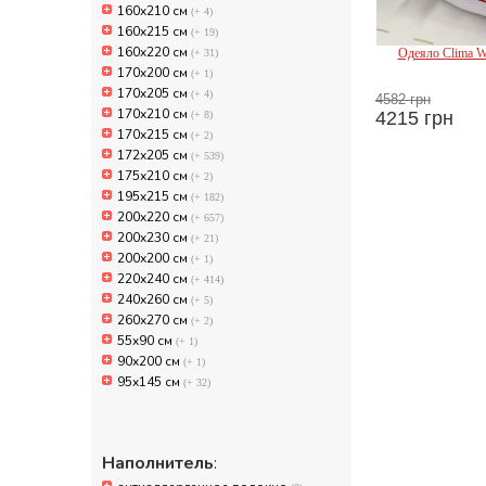
160x210 см
(+ 4)
160x215 см
(+ 19)
160x220 см
Одеяло Clima W
(+ 31)
170x200 см
(+ 1)
T
170x205 см
(+ 4)
4582 грн
170х210 см
4215 грн
(+ 8)
170х215 см
(+ 2)
172х205 см
(+ 539)
175х210 см
(+ 2)
195x215 см
(+ 182)
200x220 см
(+ 657)
200x230 см
(+ 21)
200х200 см
(+ 1)
220х240 см
(+ 414)
240х260 см
(+ 5)
260х270 см
(+ 2)
55x90 см
(+ 1)
90x200 см
(+ 1)
95x145 см
(+ 32)
Наполнитель
: