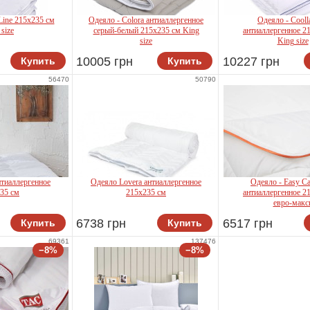
Line 215х235 см
Одеяло - Colora антиаллергенное
Одеяло - Cooll
 size
серый-белый 215х235 см King
антиаллергенное 2
size
King size
10005 грн
10227 грн
Купить
Купить
 Home
Othello
Othell
56470
50790
нтиаллергенное
Одеяло Lovera антиаллергенное
Одеяло - Easy C
35 см
215x235 см
антиаллергенное 2
евро-макс
6738 грн
6517 грн
Купить
Купить
ello
Othello
Penelo
69361
137476
−8%
−8%