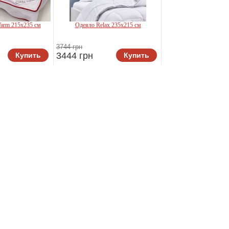
arm 215x235 см
Одеяло Relax 235x215 см
AC
3744 грн
3444 грн
Купить
Купить
TAC