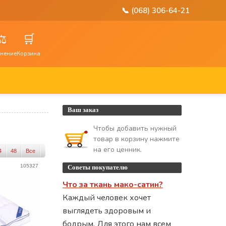
📞 (068) 306-64-21
⚖️
🛒
нение
Корзина
Ваш заказ
Чтобы добавить нужный
товар в корзину нажмите
на его ценник.
4
48
Все
105327
Советы покупателю
Что за ткань мако-сатин?
Каждый человек хочет
выглядеть здоровым и
бодрым. Для этого нам всем