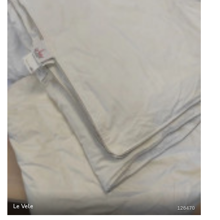
Le Vele
126470