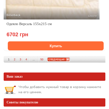
Billerbeck
120370
Одеяло Версаль 155x215 см
6702 грн
Купить
1
2
3
4
...
50
Ваш заказ
Чтобы добавить нужный товар в корзину нажмите
на его ценник.
Советы покупателю