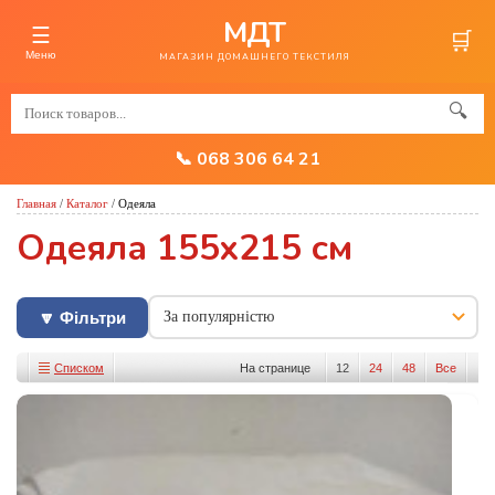
МДТ
☰
🛒
Меню
МАГАЗИН ДОМАШНЕГО ТЕКСТИЛЯ
🔍
📞 068 306 64 21
Главная
/
Каталог
/
Одеяла
Одеяла 155x215 см
🔽 Фільтри
Списком
На странице
12
24
48
Все
Изображениями