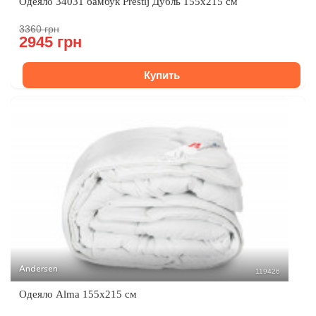
Одеяло 34031 бамбук Prestij Дубль 155x215 см
3360 грн
2945 грн
Купить
Andersen
119426
Одеяло Alma 155x215 см