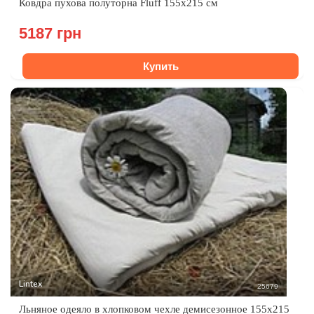
Ковдра пухова полуторна Fluff 155x215 см
5187 грн
Купить
Lintex
25679
Льняное одеяло в хлопковом чехле демисезонное 155х215