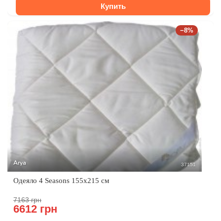
Купить
−8%
Arya
37151
Одеяло 4 Seasons 155x215 см
7163 грн
6612 грн