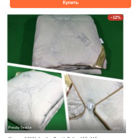
Купить
−12%
Prestij-Textile
46851