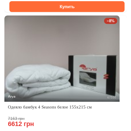
Купить
−8%
Arya
67550
Одеяло бамбук 4 Seasons белое 155x215 см
7163 грн
6612 грн