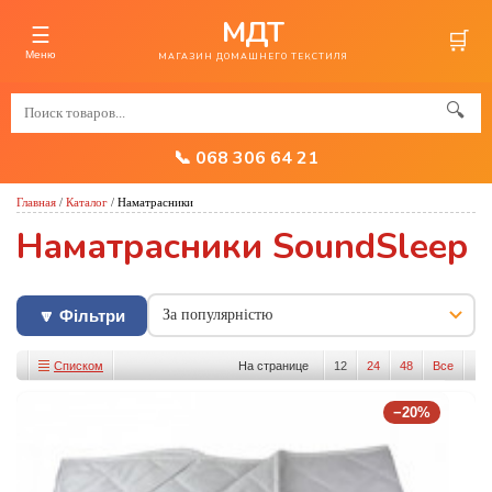
МДТ
☰
🛒
Меню
МАГАЗИН ДОМАШНЕГО ТЕКСТИЛЯ
🔍
📞 068 306 64 21
Главная
/
Каталог
/
Наматрасники
Наматрасники SoundSleep
🔽 Фільтри
Списком
На странице
12
24
48
Все
Изображениями
−20%