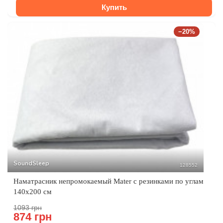
Купить
−20%
SoundSleep
128552
Наматрасник непромокаемый Mater с резинками по углам
140х200 см
1093 грн
874 грн