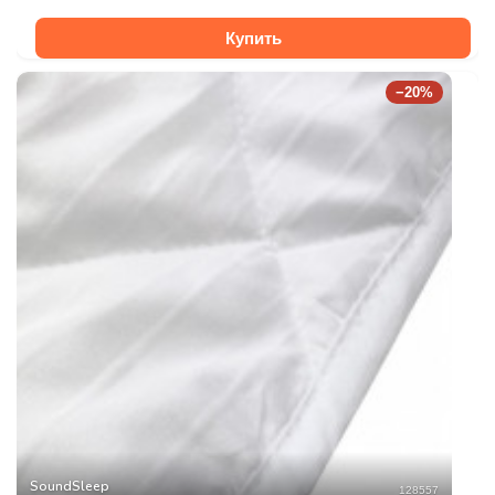
Купить
−20%
SoundSleep
128557