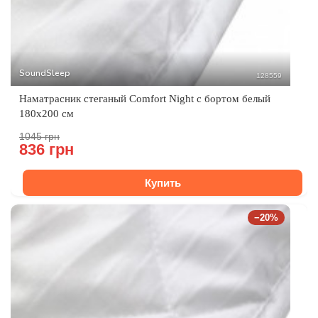
SoundSleep
128559
Наматрасник стеганый Comfort Night с бортом белый
180х200 см
1045 грн
836 грн
Купить
−20%