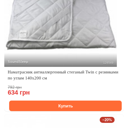
SoundSleep
128549
Наматрасник антиаллергенный стеганый Twin с резинками
по углам 140х200 см
792 грн
634 грн
Купить
−20%