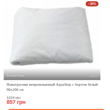
−30%
SoundSleep
128554
Наматрасник непромокаемый AquaStop с бортом белый
90х200 см
1224 грн
857 грн