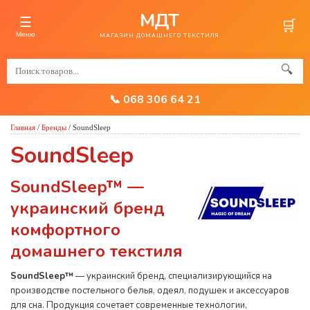
МДТ
☰
🛒
Меню
МАГАЗИН ДОМАШНЕГО ТЕКСТИЛЯ
🔍
📞 068 306 64 21
Главная
/
Бренды
/
SoundSleep
SoundSleep
SoundSleep™ —
украинский бренд
комфортного
домашнего текстиля
SoundSleep™
— украинский бренд, специализирующийся на
производстве постельного белья, одеял, подушек и аксессуаров
для сна. Продукция сочетает современные технологии,