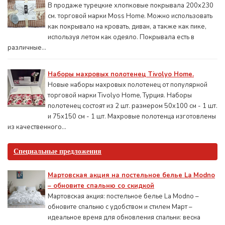
В продаже турецкие хлопковые покрывала 200x230
см. торговой марки Moss Home. Можно использовать
как покрывало на кровать, диван, а также как пике,
используя летом как одеяло. Покрывала есть в
различные...
Наборы махровых полотенец Tivolyo Home.
Новые наборы махровых полотенец от популярной
торговой марки Tivolyo Home, Турция. Наборы
полотенец состоят из 2 шт. размером 50x100 см - 1 шт.
и 75х150 см - 1 шт. Махровые полотенца изготовлены
из качественного...
Специальные предложения
Мартовская акция на постельное белье La Modno
– обновите спальню со скидкой
Мартовская акция: постельное белье La Modno –
обновите спальню с удобством и стилем Март –
идеальное время для обновления спальни: весна