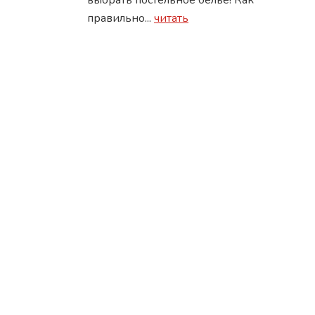
выбрать постельное белье! Как
правильно...
читать