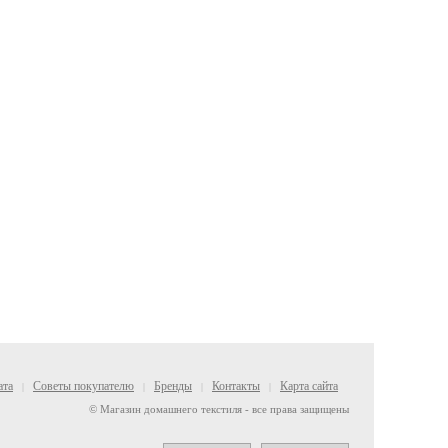
ата
Советы покупателю
Бренды
Контакты
Карта сайта
|
|
|
|
© Магазин домашнего текстиля - все права защищены