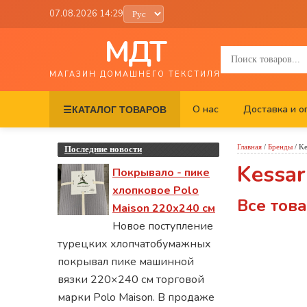
07.08.2026 14:29
МДТ
МАГАЗИН ДОМАШНЕГО ТЕКСТИЛЯ
О нас
Доставка и о
☰
КАТАЛОГ ТОВАРОВ
Главная
/
Бренды
/
Ke
Последние новости
Kessar
Покрывало - пике
хлопковое Polo
Все това
Maison 220х240 см
Новое поступление
турецких хлопчатобумажных
покрывал пике машинной
вязки 220×240 см торговой
марки Polo Maison. В продаже