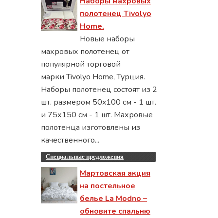
Наборы махровых
полотенец Tivolyo
Home.
Новые наборы
махровых полотенец от
популярной торговой
марки Tivolyo Home, Турция.
Наборы полотенец состоят из 2
шт. размером 50x100 см - 1 шт.
и 75х150 см - 1 шт. Махровые
полотенца изготовлены из
качественного...
Специальные предложения
Мартовская акция
на постельное
белье La Modno –
обновите спальню