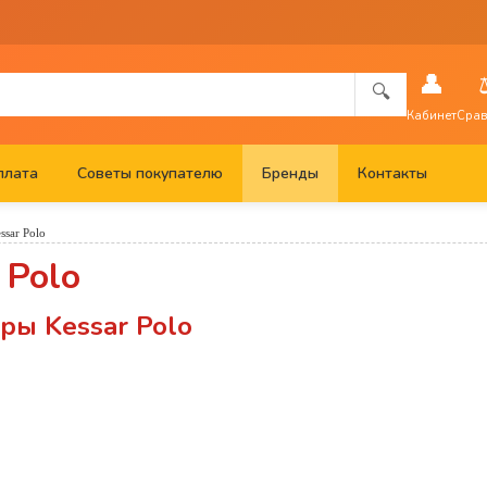
👤
🔍
Кабинет
Срав
плата
Советы покупателю
Бренды
Контакты
ssar Polo
 Polo
ры Kessar Polo