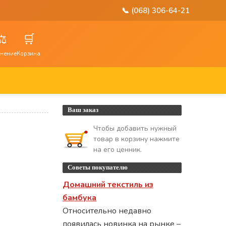
📞 (068) 306-64-21
⚖️
🛒
нение
Корзина
Ваш заказ
Чтобы добавить нужный
товар в корзину нажмите
на его ценник.
Советы покупателю
Домашний текстиль из
бамбука
Относительно недавно
появилась новинка на рынке –