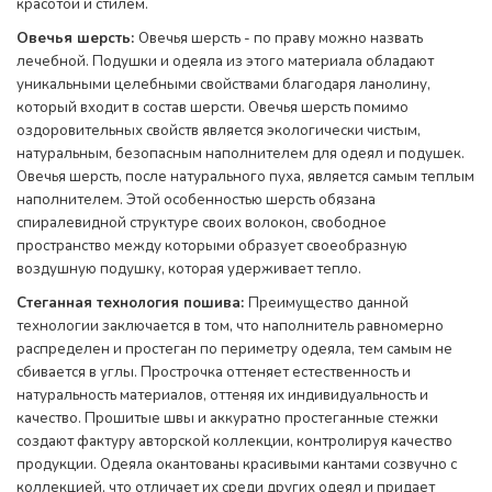
красотой и стилем.
Овечья шерсть:
Овечья шерсть - по праву можно назвать
лечебной. Подушки и одеяла из этого материала обладают
уникальными целебными свойствами благодаря ланолину,
который входит в состав шерсти. Овечья шерсть помимо
оздоровительных свойств является экологически чистым,
натуральным, безопасным наполнителем для одеял и подушек.
Овечья шерсть, после натурального пуха, является самым теплым
наполнителем. Этой особенностью шерсть обязана
спиралевидной структуре своих волокон, свободное
пространство между которыми образует своеобразную
воздушную подушку, которая удерживает тепло.
Стеганная технология пошива:
Преимущество данной
технологии заключается в том, что наполнитель равномерно
распределен и простеган по периметру одеяла, тем самым не
сбивается в углы. Прострочка оттеняет естественность и
натуральность материалов, оттеняя их индивидуальность и
качество. Прошитые швы и аккуратно простеганные стежки
создают фактуру авторской коллекции, контролируя качество
продукции. Одеяла окантованы красивыми кантами созвучно с
коллекцией, что отличает их среди других одеял и придает