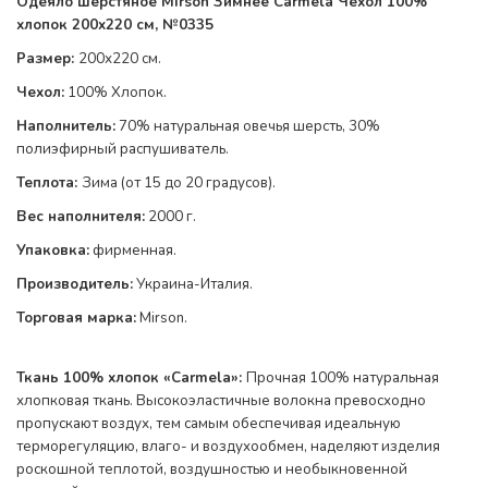
Одеяло шерстяное
Mirson
Зим
нее Carmela Чехол 100%
хлопок
200x220 см, №0335
Размер:
200
х220 см.
Чехол:
100% Хлопок
.
Наполнитель:
70% натуральная овечья шерсть, 30%
полиэфирный распушиватель.
Теплота
:
Зима (от 15 до 20 градусов)
.
Вес наполнителя:
200
0 г.
Упаковка:
фирменная.
Производитель:
Украина-Италия.
Торговая марка:
Mirson.
Ткань 100% хлопок «Carmela»:
Прочная 100% натуральная
хлопковая ткань. Высокоэластичные волокна превосходно
пропускают воздух, тем самым обеспечивая идеальную
терморегуляцию, влаго- и воздухообмен, наделяют изделия
роскошной теплотой, воздушностью и необыкновенной