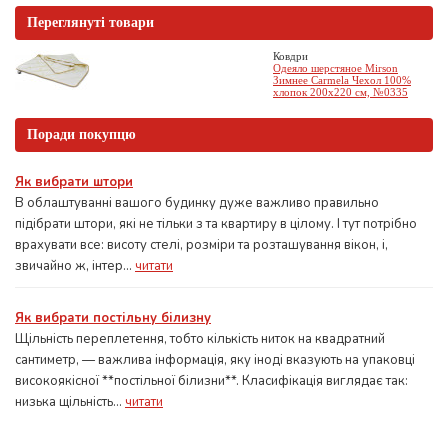
Переглянуті товари
Ковдри
Одеяло шерстяное Mirson
Зимнее Carmela Чехол 100%
хлопок 200x220 см, №0335
Поради покупцю
Як вибрати штори
В облаштуванні вашого будинку дуже важливо правильно
підібрати штори, які не тільки з та квартиру в цілому. І тут потрібно
врахувати все: висоту стелі, розміри та розташування вікон, і,
звичайно ж, інтер...
читати
Як вибрати постільну білизну
Щільність переплетення, тобто кількість ниток на квадратний
сантиметр, — важлива інформація, яку іноді вказують на упаковці
високоякісної **постільної білизни**. Класифікація виглядає так:
низька щільність...
читати