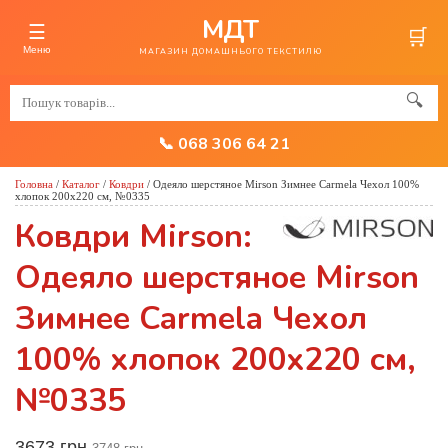
МДТ
☰
🛒
Меню
МАГАЗИН ДОМАШНЬОГО ТЕКСТИЛЮ
🔍
📞 068 306 64 21
Головна
/
Каталог
/
Ковдри
/
Одеяло шерстяное Mirson Зимнее Carmela Чехол 100%
хлопок 200x220 см, №0335
Ковдри Mirson:
Одеяло шерстяное Mirson
Зимнее Carmela Чехол
100% хлопок 200x220 см,
№0335
3673 грн