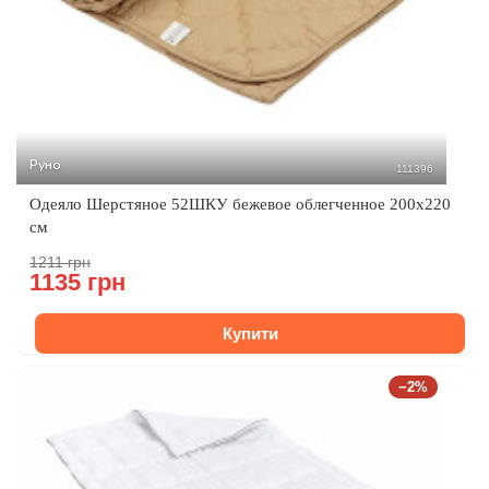
Руно
111396
Одеяло Шерстяное 52ШКУ бежевое облегченное 200х220
см
1211 грн
1135 грн
Купити
−2%