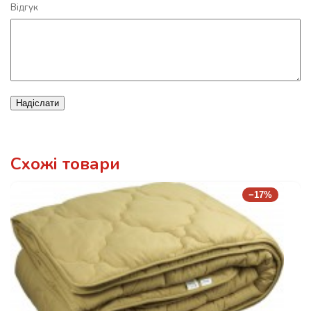
Відгук
Надіслати
Схожі товари
−17%