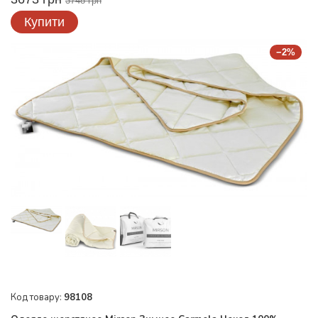
3748 грн
Купити
−2%
Код товару:
98108