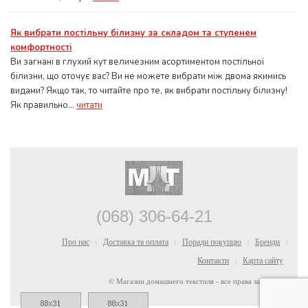
Як вибрати постільну білизну за складом та ступенем
комфортності
Ви загнані в глухий кут величезним асортиментом постільної
білизни, що оточує вас? Ви не можете вибрати між двома якимись
видами? Якщо так, то читайте про те, як вибрати постільну білизну!
Як правильно...
читати
(068) 306-64-21
Про нас
Доставка та оплата
Поради покупцю
Бренди
|
|
|
|
Контакти
Карта сайту
|
© Магазин домашнего текстиля - все права защищены