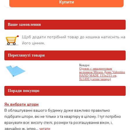
Купити
Ваше замовлення
Щоб додати потрібний товар до кошика натисніть на
його цінник.
Переглянуті товари
Ковдри
Одеяло с эвкалиптовым
волокном Mirson Деми Valentino
HAND MADE 155x215 см,
№1400 (сатин+микро)
Поради покупцю
Як вибрати штори
В облаштуванні вашого будинку дуже важливо правильно
підібрати штори, які не тільки з та квартиру в цілому. І тут потрібно
врахувати все: висоту стелі, розміри та розташування вікон, і,
звичайно ж, інтер...
читати