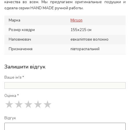
качества во всем. Мы предлагаем оригинальные подушки и
одеяла серии HAND MADE ручной работы.
Марка
Mirson
Розмір ковдри
155x215 см
Наповнювач
евкаліптове волокно
Призначення
півтораспальний
Залишити відгук
Ваше ім'я *
Оцінка *
★
★
★
★
★
Відгук