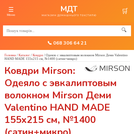
МДТ
☰
🛒
Меню
МАГАЗИН ДОМАШНЬОГО ТЕКСТИЛЮ
🔍
📞 068 306 64 21
Головна
/
Каталог
/
Ковдри
/
Одеяло с эвкалиптовым волокном Mirson Деми Valentino
HAND MADE 155x215 см, №1400 (сатин+микро)
Ковдри Mirson:
Одеяло с эвкалиптовым
волокном Mirson Деми
Valentino HAND MADE
155x215 см, №1400
(сатин+микро)