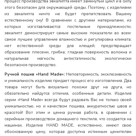
процесс производства эвкалипта имеет замкнутый цикл и в силу
этого безопасен для окружающей среды. Поэтому, с изделиями
из эвкалипта ничто не будет препятствовать Вашему
естественному сну! В сравнении с другими материалами, из
которых изготавливаются постельные принадлежности,
эвкалипт демонстрирует самые высокие показатели во всем:
самое лучшее управление влажностью и регулировка климата;
нет естественной среды для клещей; предотвращает
образование плесени, грибка; гладкая поверхность волокна и
натуральная мягкость; антистатичность; экологически
безопасное производство.
Ручной пошив «Hand Made»:
Неповторимость, эксклюзивность
и уникальность изделию придает процесс его изготовления. Два
товара могут быть визуально похожи друг на друга, но
обязательно найдутся отличия, особенные детали. Изделия
серии «Hand Made» всегда будут радовать Вас не только своей
уникальностью, но и качеством пошива, аккуратностью швов и
красотой! Вот этим и ценна ручная работа, в сравнении с
серийным производством домашнего текстиля, что создается на
машинах. Изделия HAND MADE, естественно, имеют свою
обоснованную цену, которая доступна истинным ценителям