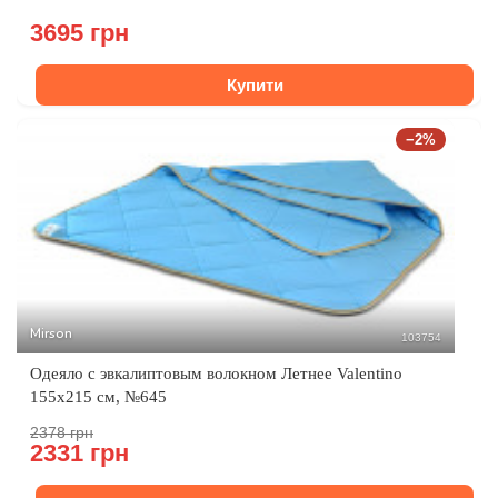
3695 грн
Купити
−2%
Mirson
103754
Одеяло с эвкалиптовым волокном Летнее Valentino
155x215 см, №645
2378 грн
2331 грн