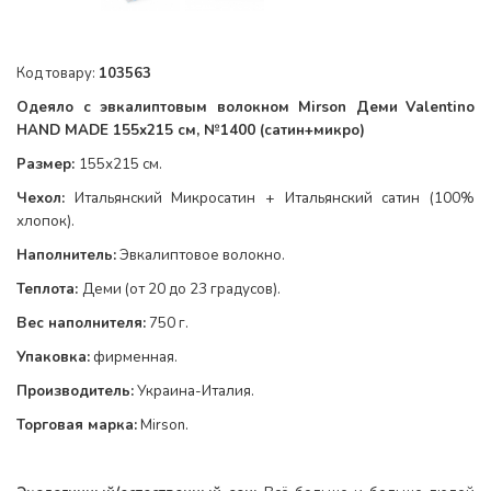
Код товару:
103563
Одеяло с эвкалиптовым волокном
Mirson Деми
Valentino
HAND MADE
155x215 см, №1400
(
сатин+микро)
Размер:
155
х215 см.
Чехол:
Итальянский Микросатин + Итальянский сатин (100%
хлопок).
Наполнитель:
Эвкалиптовое волокно.
Теплота
:
Деми (от 20 до 23 градусов)
.
Вес наполнителя:
750
г.
Упаковка:
фирменная.
Производитель:
Украина-Италия.
Торговая марка:
Mirson.