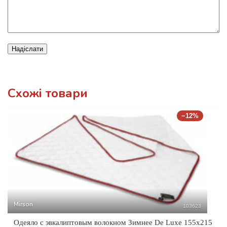
Надіслати
Схожі товари
−12%
Mirson
103623
Одеяло с эвкалиптовым волокном Зимнее De Luxe 155x215