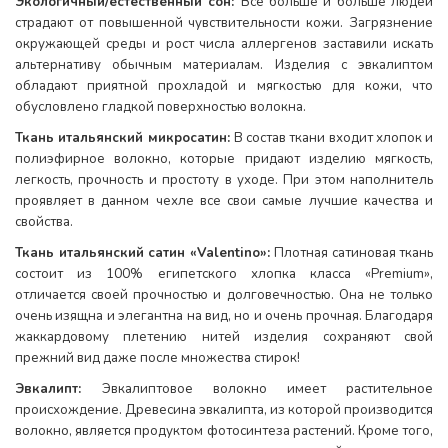
Экологичный/естественный сон:
Всё больше и больше людей
страдают от повышенной чувствительности кожи. Загрязнение
окружающей среды и рост числа аллергенов заставили искать
альтернативу обычным материалам. Изделия с эвкалиптом
обладают приятной прохладой и мягкостью для кожи, что
обусловлено гладкой поверхностью волокна
.
Ткань итальянский микросатин:
В состав ткани входит хлопок и
полиэфирное волокно, которые придают изделию мягкость,
легкость, прочность и простоту в уходе. При этом наполнитель
проявляет в данном чехле все свои самые лучшие качества и
свойства.
Ткань итальянский сатин «Valentino»:
Плотная сатиновая ткань
состоит из 100% египетского хлопка класса «Premium»,
отличается своей прочностью и долговечностью. Она не только
очень изящна и элегантна на вид, но и очень прочная. Благодаря
жаккардовому плетению нитей изделия сохраняют свой
прежний вид даже после множества стирок!
Эвкалипт:
Эвкалиптовое волокно имеет растительное
происхождение. Древесина эвкалипта, из которой производится
волокно, является продуктом фотосинтеза растений. Кроме того,