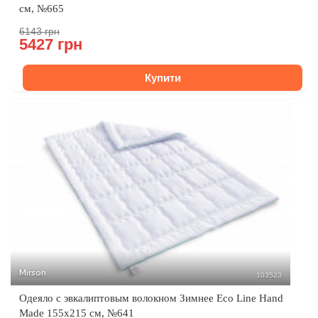
см, №665
6143 грн
5427 грн
Купити
Mirson
103523
Одеяло с эвкалиптовым волокном Зимнее Eco Line Hand
Made 155x215 см, №641