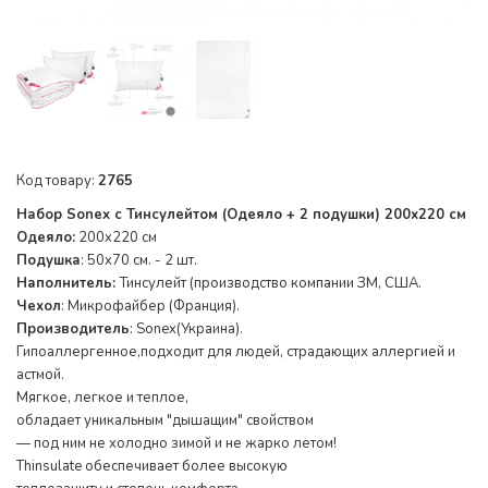
Код товару:
2765
Набор Sonex c Тинсулейтом (Одеяло + 2 подушки) 200х220 см
Одеяло:
200x220 см
Подушка
: 50x70 см. - 2 шт.
Наполнитель:
Тинсулейт (производство компании ЗМ, США.
Чехол
: Микрофайбер (Франция).
Производитель
: Sonex(Украина).
Гипоаллергенное,подходит для людей, страдающих аллергией и
астмой.
Мягкое, легкое и теплое,
обладает уникальным "дышащим" свойством
— под ним не холодно зимой и не жарко летом!
Thinsulate обеспечивает более высокую