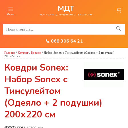
МДТ
☰
🛒
Меню
МАГАЗИН ДОМАШНЬОГО ТЕКСТИЛЮ
🔍
📞 068 306 64 21
Головна
/
Каталог
/
Ковдри
/
Набор Sonex c Тинсулейтом (Одеяло + 2 подушки)
200х220 см
Ковдри Sonex:
Набор Sonex c
Тинсулейтом
(Одеяло + 2 подушки)
200х220 см
6380 грн