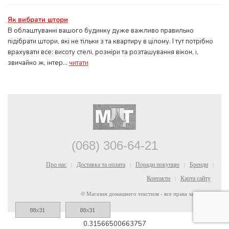
Як вибрати штори
В облаштуванні вашого будинку дуже важливо правильно
підібрати штори, які не тільки з та квартиру в цілому. І тут потрібно
врахувати все: висоту стелі, розміри та розташування вікон, і,
звичайно ж, інтер...
читати
(068) 306-64-21
Про нас
Доставка та оплата
Поради покупцю
Бренди
|
|
|
|
Контакти
Карта сайту
|
© Магазин домашнего текстиля - все права защищены
0.31566500663757