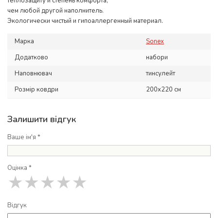
теплозащиту и степень комфорта,
чем любой другой наполнитель.
Экологически чистый и гипоаллергенный материал.
Марка
Sonex
Додатково
набори
Наповнювач
тинсулейт
Розмір ковдри
200x220 см
Залишити відгук
Ваше ім'я *
Оцінка *
★
★
★
★
★
Відгук