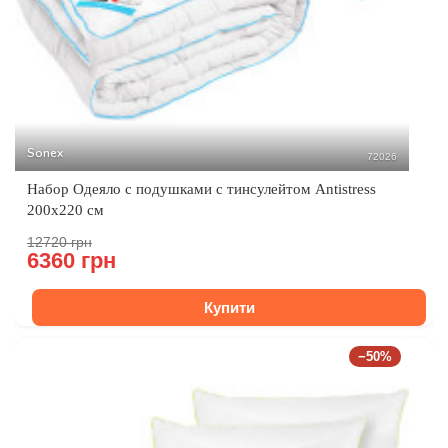
Sonex
72026
Набор Одеяло с подушками с тинсулейтом Antistress
200x220 см
12720 грн
6360 грн
Купити
−50%