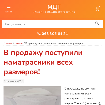
МДТ
☰
🛒
Меню
МАГАЗИН ДОМАШНЬОГО ТЕКСТИЛЮ
🔍
📞 068 306 64 21
Головна
/
Новини
/
В продажу поступили наматрасники всех размеров!
В продажу поступили
наматрасники всех
размеров!
18 липня 2013
В продажу поступили
наматрасники всех
размеров торговых
марок "Setex" (Германия),