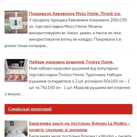
Покривало бавовняне Moss Home. Літній пік.
У продажу турецька бавовняна покривала 200x230
см. торгової марки Moss Home. Можна
використовувати як ліжко, диван, а також як піке,
використовуючи влітку як ковдру. Покривала є в
різних тонах кольорів...
Набори махрових рушників Tivolyo Home.
Нові набори махрових рушників від популярної
торгової марки Tivolyo Home, Туреччина. Набори
рушників складаються з 2 шт. розміром 50x100 см – 1
шт. та 75х150 см - 1 шт. Махрові рушники виготовлені
з якісної...
Спеціальні пропозиції
Березнева акція на постільну білизну La Modno –
оновіть спальню зі знижкою
Березнева акція: постільна білизна La Modno – оновіть