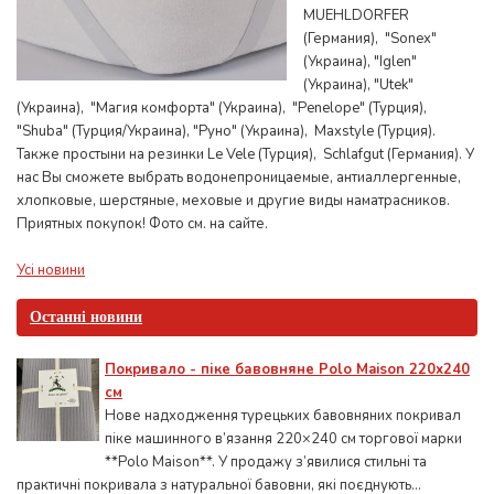
MUEHLDORFER
(Германия), "Sonex"
(Украина), "Iglen"
(Украина), "Utek"
(Украина), "Магия комфорта" (Украина), "Penelope" (Турция),
"Shuba" (Турция/Украина), "Руно" (Украина), Maxstyle (Турция).
Также простыни на резинки Le Vele (Турция), Sсhlafgut (Германия). У
нас Вы сможете выбрать водонепроницаемые, антиаллергенные,
хлопковые, шерстяные, меховые и другие виды наматрасников.
Приятных покупок! Фото см. на сайте.
Усі новини
Останні новини
Покривало - піке бавовняне Polo Maison 220х240
см
Нове надходження турецьких бавовняних покривал
піке машинного в’язання 220×240 см торгової марки
**Polo Maison**. У продажу з’явилися стильні та
практичні покривала з натуральної бавовни, які поєднують...