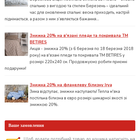
спальню з вигодою та стилем Березень – ідеальний
час для оновлення спальні: весна приходить, настрій
піднімається, а разом з ним з’являється бажання...
Знижка 20% на в'язані пледи та покривала ТМ
BETIRES
Акція - знижка 20% (з 6 березня по 18 березня 2018
року) на в'язані пледи та покривала ТМ BETIRES у
розмірі 220х240 см. Продовжуємо робити приємні
подарунки!
Знижка 20% на фланелеву білизну Irya
Зима відступає, знижки наступають! Тепла м'яка
постільна білизна в євро розмірі шикарної якості зі
знижкою 20%.
Ваше замовлення
Щоб додати потрібний товар до кошика натисніть на