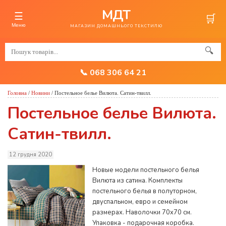
МДТ
☰
🛒
Меню
МАГАЗИН ДОМАШНЬОГО ТЕКСТИЛЮ
🔍
📞 068 306 64 21
Головна
/
Новини
/
Постельное белье Вилюта. Сатин-твилл.
Постельное белье Вилюта.
Сатин-твилл.
12 грудня 2020
Новые модели постельного белья
Вилюта из сатина. Комплекты
постельного белья в полуторном,
двуспальном, евро и семейном
размерах. Наволочки 70x70 см.
Упаковка - подарочная коробка.