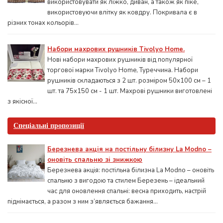
використовувати як ліжко, диван, а також як піке,
використовуючи влітку як ковдру. Покривала є в
різних тонах кольорів...
Набори махрових рушників Tivolyo Home.
Нові набори махрових рушників від популярної
торгової марки Tivolyo Home, Туреччина. Набори
рушників складаються з 2 шт. розміром 50x100 см – 1
шт. та 75х150 см - 1 шт. Махрові рушники виготовлені
з якісної...
Спеціальні пропозиції
Березнева акція на постільну білизну La Modno –
оновіть спальню зі знижкою
Березнева акція: постільна білизна La Modno – оновіть
спальню з вигодою та стилем Березень – ідеальний
час для оновлення спальні: весна приходить, настрій
піднімається, а разом з ним з’являється бажання...