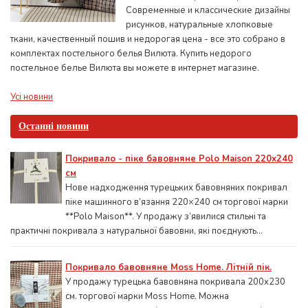
Современные и классические дизайны
рисунков, натуральные хлопковые
ткани, качественный пошив и недорогая цена - все это собрано в
комплектах постельного белья Вилюта. Купить недорого
постельное белье Вилюта вы можете в интернет магазине.
Усі новини
Останні новини
Покривало - піке бавовняне Polo Maison 220х240
см
Нове надходження турецьких бавовняних покривал
піке машинного в’язання 220×240 см торгової марки
**Polo Maison**. У продажу з’явилися стильні та
практичні покривала з натуральної бавовни, які поєднують...
Покривало бавовняне Moss Home. Літній пік.
У продажу турецька бавовняна покривала 200x230
см. торгової марки Moss Home. Можна