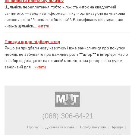
Як вибрати постільну білизну
Щільність переплетення, тобто кількість ниток на квадратний
сантиметр, — важлива інформація, яку іноді вказують на упаковці
високоякісної **постільної білизни**. Класифікація виглядає так:
низька щільність...
читати
Поради щодо підбору штор
Якщо ви придбали нову квартиру і вже замислилися про покупку
меблів, не забувайте про важливу роль **штор** в інтер'єрі. Часто
їх вибір відкладають на останній момент, хоча декор вікна дуже
важливий для...
читати
(068) 306-64-21
Про нас
Доставка та оплата
Поради покупцю
Бренди
|
|
|
|