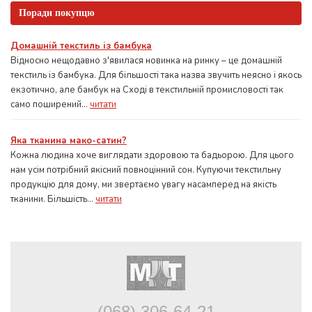
Поради покупцю
Домашній текстиль із бамбука
Відносно нещодавно з'явилася новинка на ринку – це домашній
текстиль із бамбука. Для більшості така назва звучить неясно і якось
екзотично, але бамбук на Сході в текстильній промисловості так
само поширений...
читати
Яка тканина мако-сатин?
Кожна людина хоче виглядати здоровою та бадьорою. Для цього
нам усім потрібний якісний повноцінний сон. Купуючи текстильну
продукцію для дому, ми звертаємо увагу насамперед на якість
тканини. Більшість...
читати
(068) 306-64-21