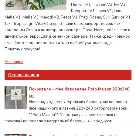
Hurrem V1, Hurrem V2, Ivy V2,
Kleopatra V1, Lavin V1, Linda,
Mella V1, Mella V3, Melodi V2, Peace V1, Prag, Roses, Sufi, Survior V1,
Taxi, Tropical gri, Vika V1 и др. В ткани бязь ранфорс появились
комплекты Orella в полуторном размере, Dosa, Hare, Leona, Linon в
двуспальном евро, Elfin в семейном размере. Также среди новинок
вы найдете комплекты класса элит из бамбука-жаккарда.
Приятных покупок!
Усі новини
Останні новини
Покривало - піке бавовняне Polo Maison 220х240
см
Нове надходження турецьких бавовняних покривал
піке машинного в’язання 220×240 см торгової марки
**Polo Maison**. У продажу з’явилися стильні та
практичні покривала з натуральної бавовни, які поєднують...