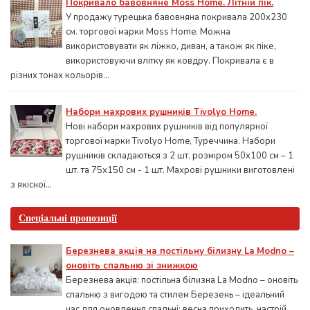
Покривало бавовняне Moss Home. Літній пік.
У продажу турецька бавовняна покривала 200x230
см. торгової марки Moss Home. Можна
використовувати як ліжко, диван, а також як піке,
використовуючи влітку як ковдру. Покривала є в
різних тонах кольорів...
Набори махрових рушників Tivolyo Home.
Нові набори махрових рушників від популярної
торгової марки Tivolyo Home, Туреччина. Набори
рушників складаються з 2 шт. розміром 50x100 см – 1
шт. та 75х150 см - 1 шт. Махрові рушники виготовлені
з якісної...
Спеціальні пропозиції
Березнева акція на постільну білизну La Modno –
оновіть спальню зі знижкою
Березнева акція: постільна білизна La Modno – оновіть
спальню з вигодою та стилем Березень – ідеальний
час для оновлення спальні: весна приходить, настрій