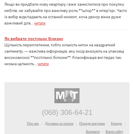
Якщо ви придбали нову квартиру і вже замислилися про покупку
меблів, не забувайте про важливу роль **штор** в інтер'єрі. Часто
їх вибір відкладають на останній момент, хоча декор вікна дуже
важливий для...
читати
Як вибрати постільну білизну
Щільність переплетення, тобто кількість ниток на квадратний
сантиметр, — важлива інформація, яку іноді вказують на упаковці
високоякісної **постільної білизни**. Класифікація виглядає так:
низька щільність...
читати
(068) 306-64-21
Про нас
Доставка та оплата
Поради покупцю
Бренди
|
|
|
|
Контакти
Карта сайту
|