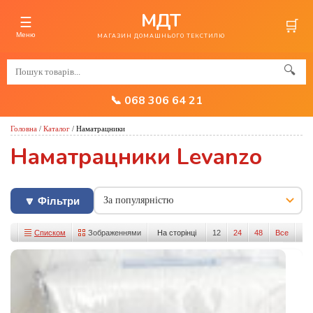
МДТ
☰
🛒
Меню
МАГАЗИН ДОМАШНЬОГО ТЕКСТИЛЮ
🔍
📞 068 306 64 21
Головна
/
Каталог
/
Наматрацники
Наматрацники Levanzo
🔽 Фільтри
Списком
Зображеннями
На сторінці
12
24
48
Все