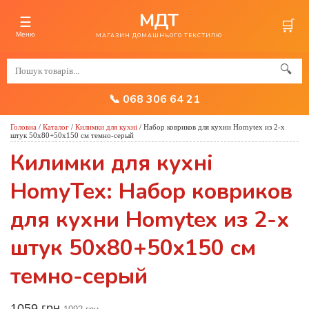
МДТ
☰
🛒
Меню
МАГАЗИН ДОМАШНЬОГО ТЕКСТИЛЮ
🔍
📞 068 306 64 21
Головна
/
Каталог
/
Килимки для кухні
/
Набор ковриков для кухни Homytex из 2-х
штук 50x80+50x150 см темно-серый
Килимки для кухні
HomyTex: Набор ковриков
для кухни Homytex из 2-х
штук 50x80+50x150 см
темно-серый
1059 грн