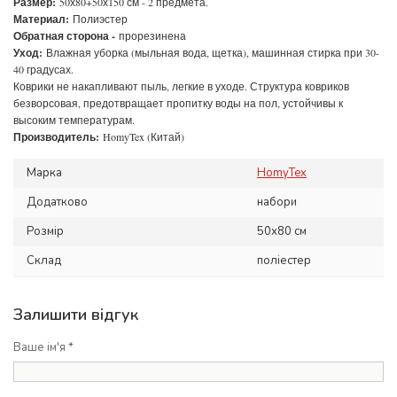
Размер:
50х80+50х150 см - 2 предмета.
Материал:
Полиэстер
Обратная сторона -
прорезинена
Уход:
Влажная уборка (мыльная вода, щетка), машинная стирка при 30-
40 градусах.
Коврики не накапливают пыль, легкие в уходе. Структура ковриков
безворсовая, предотвращает пропитку воды на пол, устойчивы к
высоким температурам.
Производитель:
HomyTex (Китай)
Марка
HomyTex
Додатково
набори
Розмір
50х80 см
Склад
поліестер
Залишити відгук
Ваше ім'я *