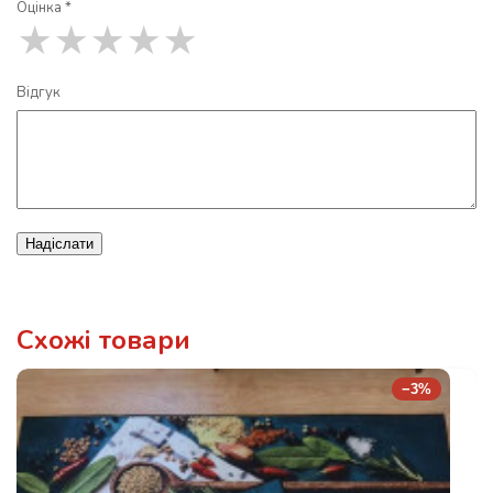
Оцінка *
★
★
★
★
★
Відгук
Надіслати
Схожі товари
−3%