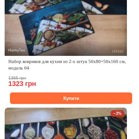
HomyTex
131322
Набор ковриков для кухни из 2-х штук 50x80+50x160 см,
модель 04
1365 грн
1323 грн
Купити
−3%