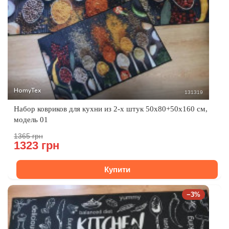
HomyTex
131319
Набор ковриков для кухни из 2-х штук 50x80+50x160 см,
модель 01
1365 грн
1323 грн
Купити
−3%