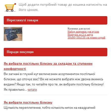
Щоб додати потрібний товар до кошика натисніть на
його цінник.
Переглянуті товари
Килимки для кухні
Набор ковриков для кухни
Homytex из 2-х штук
50x80+50x150 см темно-серый
Поради покупцю
Як вибрати постільну білизну за складом та ступенем
комфортності
Ви загнані в глухий кут величезним асортиментом постільної
білизни, що оточує вас? Ви не можете вибрати між двома якимись
видами? Якщо так, то читайте про те, як вибрати постільну білизну!
Як правильно...
читати
Як вибрати постільну білизну
Щільність переплетення, тобто кількість ниток на квадратний