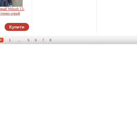
вый Welsoft 13-
- темно-серый
Купити
ron
1
...
5
6
7
8