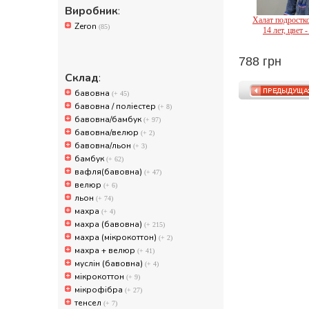
Виробник
:
Халат подростко
Zeron
(85)
14 лет, цвет 
788 грн
Ze
Склад
:
бавовна
(+ 45)
бавовна / поліестер
(+ 8)
бавовна/бамбук
(+ 97)
бавовна/велюр
(+ 2)
бавовна/льон
(+ 3)
бамбук
(+ 62)
вафля(бавовна)
(+ 47)
велюр
(+ 6)
льон
(+ 74)
махра
(+ 4)
махра (бавовна)
(+ 215)
махра (мікрокоттон)
(+ 2)
махра + велюр
(+ 41)
муслін (бавовна)
(+ 4)
мікрокоттон
(+ 9)
мікрофібра
(+ 27)
тенсел
(+ 7)