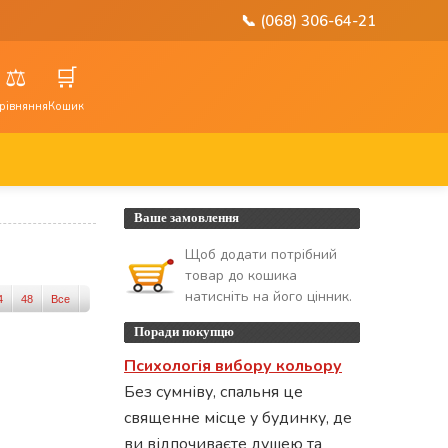
📞 (068) 306-64-21
⚖️
🛒
рівняння
Кошик
Ваше замовлення
Щоб додати потрібний
товар до кошика
натисніть на його цінник.
4
48
Все
Поради покупцю
Психологія вибору кольору
Без сумніву, спальня це
священне місце у будинку, де
ви відпочиваєте душею та