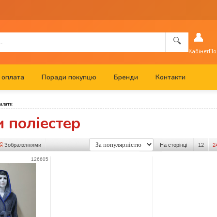
👤
🔍
Кабінет
По
 оплата
Поради покупцю
Бренди
Контакти
алати
 поліестер
Зображеннями
На сторінці
12
2
126605