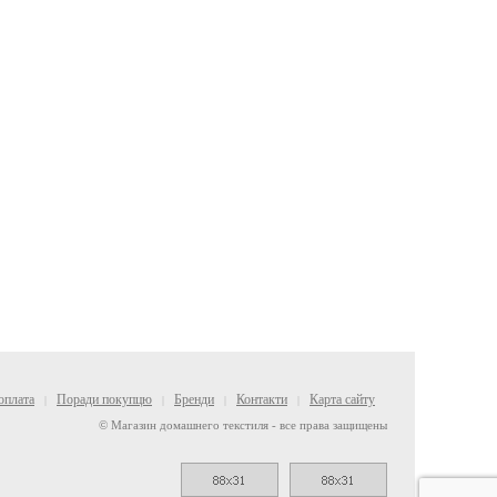
оплата
Поради покупцю
Бренди
Контакти
Карта сайту
|
|
|
|
© Магазин домашнего текстиля - все права защищены