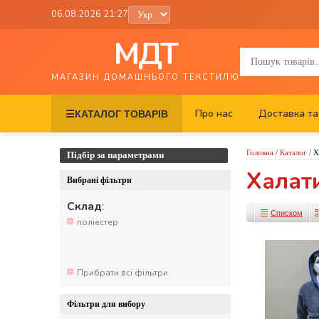
06.08.2026 21:27
МДТ
МАГАЗИН ДОМАШНЬОГО ТЕКСТИЛЮ
Про нас
Доставка та
☰
КАТАЛОГ ТОВАРІВ
Головна
/
Каталог
/
Х
Підбір за параметрами
Халати
Вибрані фільтри
Склад
:
Списком
поліестер
Прибрати всі фільтри
Фільтри для вибору