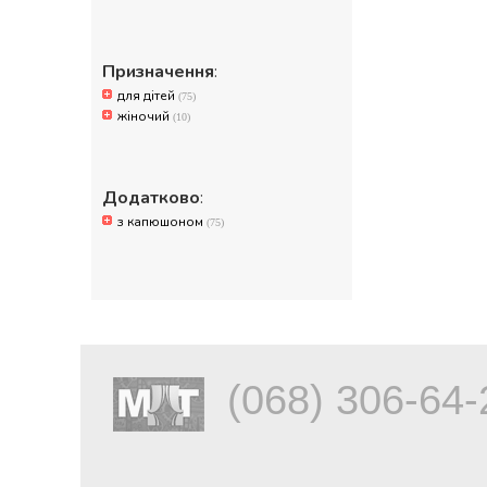
Призначення
:
для дітей
(75)
жіночий
(10)
Додатково
:
з капюшоном
(75)
(068) 306-64-