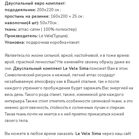
Двуспальный евро комплект:
пододеяльник:
200x220 см ;
простынь на резинке:
160x200 + 25 см ;
наволочки(4 шт):
50x70см ;
ткань:
атлас-сатин ( 100% полиэстер)
Производитель:
Le Vele(Турция).
Упаковка:
подарочная коробка+пакет.
Являетесь по жизни сильной, яркой, настойчивой, и в тоже время:
ярой, страстной личностью? Не изменяйте своему образу даже во
сне.
Двуспальный комплект Le Vele Sima
поможет Вам в этом.
Символический рисунок и нежный, легкий атлас создадут
незабываемую атмосферу как в Вашей спальне, так и после
каждого утреннего пробуждения будет заряжать Вас энергией на
весь день. Такого рода станет, также, изюминкой для каждого
интерьера.Также стоит отметить особенности сатиновой ткани, а это
именно долговечность, стойкость к солнечным лучам и стиркам.
Такая ткань почти не мнется и к ней приятно прикасаться кожей
своего тела.
Вы можете в любое время заказать
Le Vele Simа
через наш сайт