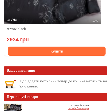
Le Vele
1069
Arrow black
2934 грн
Купити
Ваше замовлення
Щоб додати потрібний товар до кошика натисніть на
його цінник.
Переглянуті товари
Постільна білизна
Le Vele Sima евро