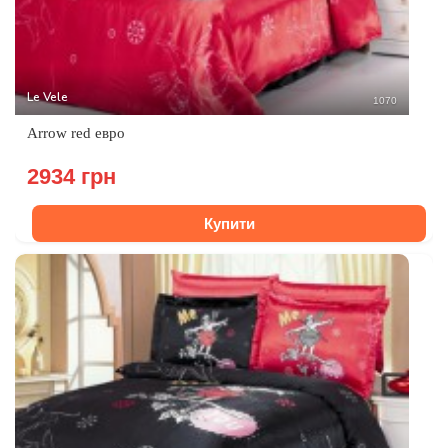
Le Vele
1070
Arrow red евро
2934 грн
Купити