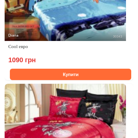
Diana
30343
Cool евро
1090 грн
Купити