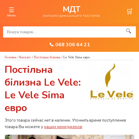
МДТ
☰
🛒
Меню
МАГАЗИН ДОМАШНЬОГО ТЕКСТИЛЮ
🔍
📞 068 306 64 21
Головна
/
Каталог
/
Постільна білизна
/
Le Vele Sima евро
Постільна
білизна Le Vele:
Le Vele Sima
евро
Этого товара сейчас нет в наличии. Уточнить время поступления
товара Вы можете у
наших менеджеров