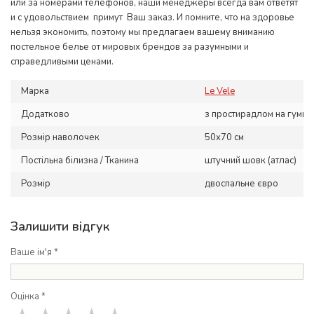
или за номерами телефонов, наши менеджеры всегда вам ответят
и с удовольствием примут Ваш заказ. И помните, что на здоровье
нельзя экономить, поэтому мы предлагаем вашему вниманию
постельное белье от мировых брендов за разумными и
справедливыми ценами.
Марка
Le Vele
Додатково
з простирадлом на гумці
Розмір наволочек
50x70 см
Постільна білизна / Тканина
штучний шовк (атлас)
Розмір
двоспальне євро
Залишити відгук
Ваше ім'я *
Оцінка *