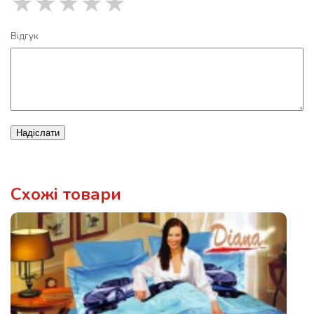
★
★
★
★
★
Відгук
Надіслати
Схожі товари