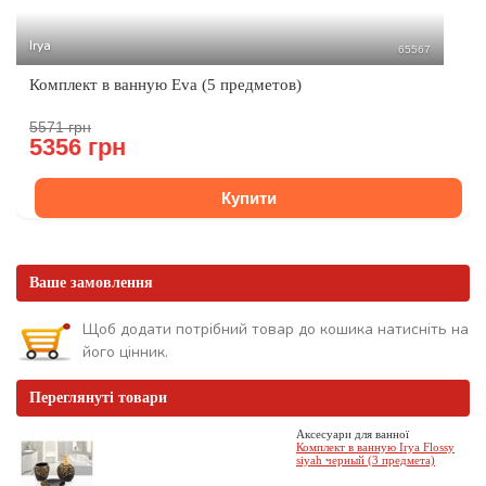
Irya
65567
Комплект в ванную Eva (5 предметов)
5571 грн
5356 грн
Купити
Ваше замовлення
Щоб додати потрібний товар до кошика натисніть на
його цінник.
Переглянуті товари
Аксесуари для ванної
Комплект в ванную Irya Flossy
siyah черный (3 предмета)