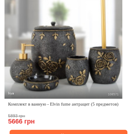
Irya
108571
Комплект в ванную - Elvin fume антрацит (5 предметов)
5893 грн
5666 грн