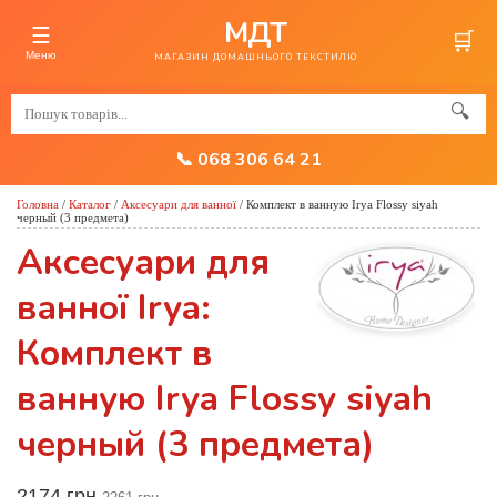
МДТ
☰
🛒
Меню
МАГАЗИН ДОМАШНЬОГО ТЕКСТИЛЮ
🔍
📞 068 306 64 21
Головна
/
Каталог
/
Аксесуари для ванної
/
Комплект в ванную Irya Flossy siyah
черный (3 предмета)
Аксесуари для
ванної Irya:
Комплект в
ванную Irya Flossy siyah
черный (3 предмета)
2174 грн