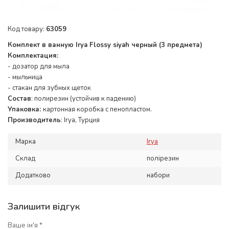
Код товару:
63059
Комплект в ванную Irya Flossy siyah черный (3 предмета)
Комплектация:
- дозатор для мыла
- мыльница
- стакан для зубных щеток
Состав
: полирезин (устойчив к падению)
Упаковка:
картонная коробка с пенопластом.
Производитель
: Irya, Турция
Марка
Irya
Склад
полірезин
Додатково
набори
Залишити відгук
Ваше ім'я *