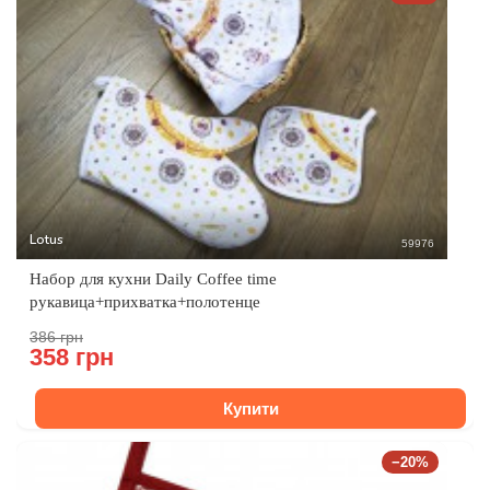
Lotus
59976
Набор для кухни Daily Coffee time
рукавица+прихватка+полотенце
386 грн
358 грн
Купити
−20%