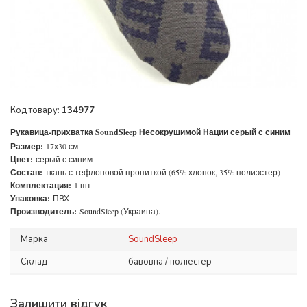
Код товару:
134977
Рукавица-прихватка SoundSleep Несокрушимой Нации серый с синим
Размер:
17х30 см
Цвет:
серый с синим
Состав:
ткань с тефлоновой пропиткой (65% хлопок, 35% полиэстер)
Комплектация:
1 шт
Упаковка:
ПВХ
Производитель:
SoundSleep (Украина).
Марка
SoundSleep
Склад
бавовна / поліестер
Залишити відгук