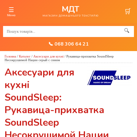
МДТ
☰
🛒
Меню
МАГАЗИН ДОМАШНЬОГО ТЕКСТИЛЮ
🔍
📞 068 306 64 21
Головна
/
Каталог
/
Аксесуари для кухні
/
Рукавица-прихватка SoundSleep
Несокрушимой Нации серый с синим
Аксесуари для
кухні
SoundSleep:
Рукавица-прихватка
SoundSleep
Несокрушимой Нации