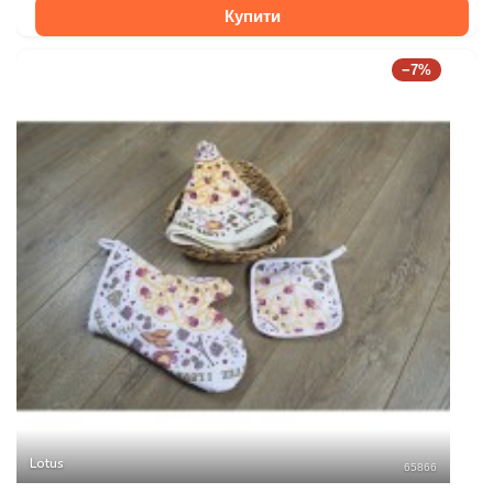
Купити
−7%
Lotus
65866