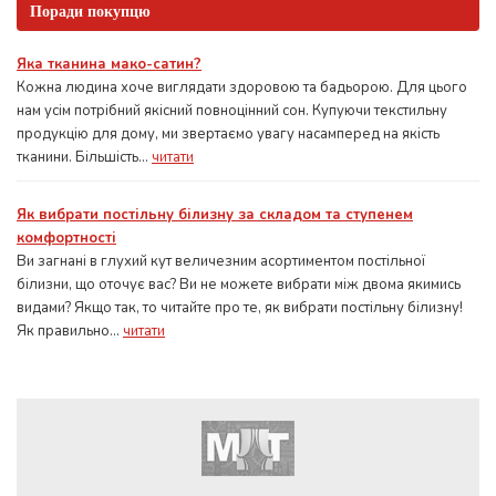
Поради покупцю
Яка тканина мако-сатин?
Кожна людина хоче виглядати здоровою та бадьорою. Для цього
нам усім потрібний якісний повноцінний сон. Купуючи текстильну
продукцію для дому, ми звертаємо увагу насамперед на якість
тканини. Більшість...
читати
Як вибрати постільну білизну за складом та ступенем
комфортності
Ви загнані в глухий кут величезним асортиментом постільної
білизни, що оточує вас? Ви не можете вибрати між двома якимись
видами? Якщо так, то читайте про те, як вибрати постільну білизну!
Як правильно...
читати