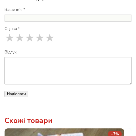
Ваше ім'я *
Оцінка *
★
★
★
★
★
Відгук
Надіслати
Схожі товари
−7%