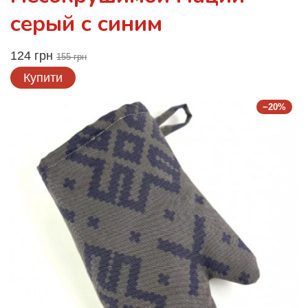
серый с синим
124 грн
155 грн
Купити
−20%