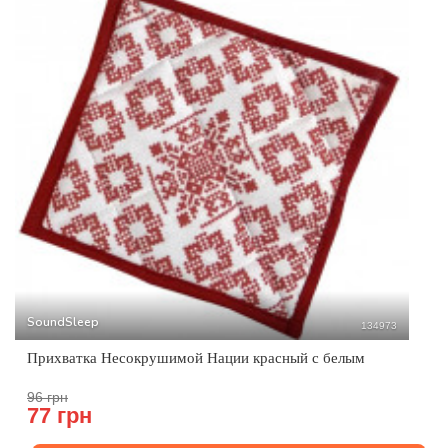
SoundSleep
134973
Прихватка Несокрушимой Нации красный с белым
96 грн
77 грн