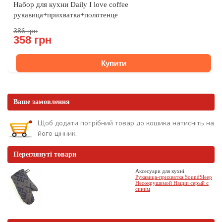
Набор для кухни Daily I love coffee
рукавица+прихватка+полотенце
386 грн
358 грн
Купити
Ваше замовлення
Щоб додати потрібний товар до кошика натисніть на
його цінник.
Переглянуті товари
Аксесуари для кухні
Рукавица-прихватка SoundSleep
Несокрушимой Нации серый с
синим