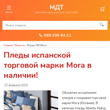
МДТ
☰
🛒
Меню
МАГАЗИН ДОМАШНЕГО ТЕКСТИЛЯ
🔍
📞 068 306 64 21
Главная
/
Новости
/
Пледы ТМ Mora
Пледы испанской
торговой марки Mora в
наличии!
27 февраля 2015
Обновлен ассортимент
пледов и покрывал торговой
марки Mora (Испания). В
наличии пледы Atlanta, Nubia,