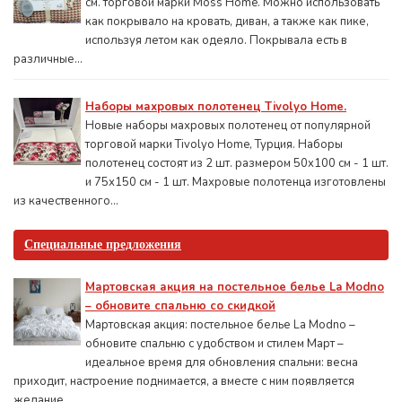
см. торговой марки Moss Home. Можно использовать
как покрывало на кровать, диван, а также как пике,
используя летом как одеяло. Покрывала есть в
различные...
Наборы махровых полотенец Tivolyo Home.
Новые наборы махровых полотенец от популярной
торговой марки Tivolyo Home, Турция. Наборы
полотенец состоят из 2 шт. размером 50x100 см - 1 шт.
и 75х150 см - 1 шт. Махровые полотенца изготовлены
из качественного...
Специальные предложения
Мартовская акция на постельное белье La Modno
– обновите спальню со скидкой
Мартовская акция: постельное белье La Modno –
обновите спальню с удобством и стилем Март –
идеальное время для обновления спальни: весна
приходит, настроение поднимается, а вместе с ним появляется
желание...