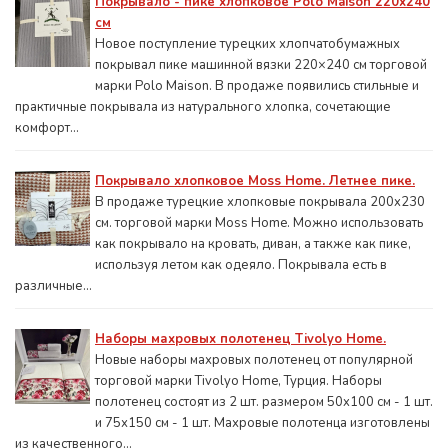
Покрывало - пике хлопковое Polo Maison 220х240
см
Новое поступление турецких хлопчатобумажных
покрывал пике машинной вязки 220×240 см торговой
марки Polo Maison. В продаже появились стильные и
практичные покрывала из натурального хлопка, сочетающие
комфорт...
Покрывало хлопковое Moss Home. Летнее пике.
В продаже турецкие хлопковые покрывала 200x230
см. торговой марки Moss Home. Можно использовать
как покрывало на кровать, диван, а также как пике,
используя летом как одеяло. Покрывала есть в
различные...
Наборы махровых полотенец Tivolyo Home.
Новые наборы махровых полотенец от популярной
торговой марки Tivolyo Home, Турция. Наборы
полотенец состоят из 2 шт. размером 50x100 см - 1 шт.
и 75х150 см - 1 шт. Махровые полотенца изготовлены
из качественного...