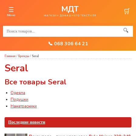
МДТ
☰
🛒
Меню
МАГАЗИН ДОМАШНЕГО ТЕКСТИЛЯ
🔍
📞 068 306 64 21
Главная
/
Бренды
/
Seral
Seral
Все товары Seral
Одеяла
Подушки
Наматрасники
Последние новости