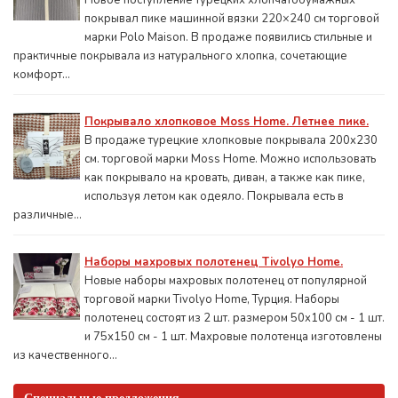
Новое поступление турецких хлопчатобумажных
покрывал пике машинной вязки 220×240 см торговой
марки Polo Maison. В продаже появились стильные и
практичные покрывала из натурального хлопка, сочетающие
комфорт...
Покрывало хлопковое Moss Home. Летнее пике.
В продаже турецкие хлопковые покрывала 200x230
см. торговой марки Moss Home. Можно использовать
как покрывало на кровать, диван, а также как пике,
используя летом как одеяло. Покрывала есть в
различные...
Наборы махровых полотенец Tivolyo Home.
Новые наборы махровых полотенец от популярной
торговой марки Tivolyo Home, Турция. Наборы
полотенец состоят из 2 шт. размером 50x100 см - 1 шт.
и 75х150 см - 1 шт. Махровые полотенца изготовлены
из качественного...