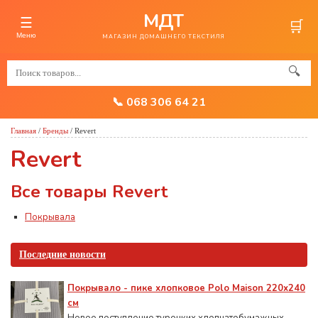
МДТ
☰
🛒
Меню
МАГАЗИН ДОМАШНЕГО ТЕКСТИЛЯ
🔍
📞 068 306 64 21
Главная
/
Бренды
/
Revert
Revert
Все товары Revert
Покрывала
Последние новости
Покрывало - пике хлопковое Polo Maison 220х240
см