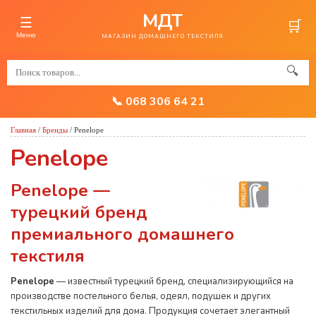
МДТ
☰
🛒
Меню
МАГАЗИН ДОМАШНЕГО ТЕКСТИЛЯ
🔍
📞 068 306 64 21
Главная
/
Бренды
/
Penelope
Penelope
Penelope —
турецкий бренд
премиального домашнего
текстиля
Penelope
— известный турецкий бренд, специализирующийся на
производстве постельного белья, одеял, подушек и других
текстильных изделий для дома. Продукция сочетает элегантный