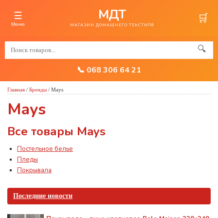
МДТ
☰
🛒
Меню
МАГАЗИН ДОМАШНЕГО ТЕКСТИЛЯ
🔍
📞 068 306 64 21
Главная
/
Бренды
/
Mays
Mays
Все товары Mays
Постельное белье
Пледы
Покрывала
Последние новости