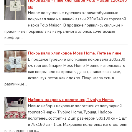
Покрывало - пике хлопковое Polo Maison 220х240
см
Новое поступление турецких хлопчатобумажных
покрывал пике машинной вязки 220×240 см торговой
марки Polo Maison. В продаже появились стильные и
практичные покрывала из натурального хлопка, сочетающие
комфорт...
Покрывало хлопковое Moss Home. Летнее пике.
В продаже турецкие хлопковые покрывала 200x230
см. торговой марки Moss Home. Можно использовать
как покрывало на кровать, диван, а также как пике,
используя летом как одеяло. Покрывала есть в
различные...
Наборы махровых полотенец Tivolyo Home.
Новые наборы махровых полотенец от популярной
торговой марки Tivolyo Home, Турция. Наборы
полотенец состоят из 2 шт. размером 50x100 см - 1 шт.
и 75х150 см - 1 шт. Махровые полотенца изготовлены
из качественного...