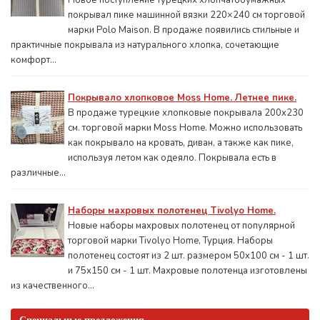
Новое поступление турецких хлопчатобумажных
покрывал пике машинной вязки 220×240 см торговой
марки Polo Maison. В продаже появились стильные и
практичные покрывала из натурального хлопка, сочетающие
комфорт...
Покрывало хлопковое Moss Home. Летнее пике.
В продаже турецкие хлопковые покрывала 200x230
см. торговой марки Moss Home. Можно использовать
как покрывало на кровать, диван, а также как пике,
используя летом как одеяло. Покрывала есть в
различные...
Наборы махровых полотенец Tivolyo Home.
Новые наборы махровых полотенец от популярной
торговой марки Tivolyo Home, Турция. Наборы
полотенец состоят из 2 шт. размером 50x100 см - 1 шт.
и 75х150 см - 1 шт. Махровые полотенца изготовлены
из качественного...