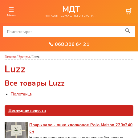
МДТ
☰
🛒
Меню
МАГАЗИН ДОМАШНЕГО ТЕКСТИЛЯ
🔍
📞 068 306 64 21
Главная
/
Бренды
/
Luzz
Luzz
Все товары Luzz
Полотенца
Последние новости
Покрывало - пике хлопковое Polo Maison 220х240
см