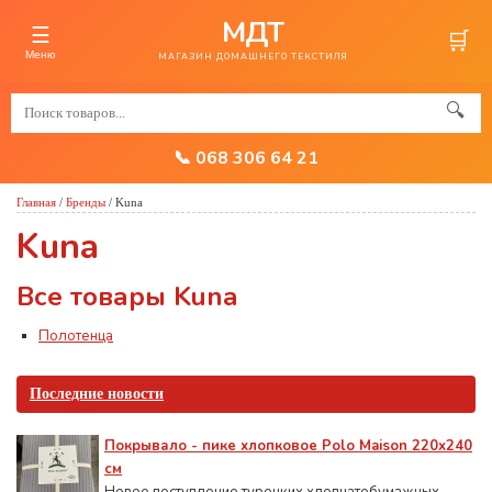
МДТ
☰
🛒
Меню
МАГАЗИН ДОМАШНЕГО ТЕКСТИЛЯ
🔍
📞 068 306 64 21
Главная
/
Бренды
/
Kuna
Kuna
Все товары Kuna
Полотенца
Последние новости
Покрывало - пике хлопковое Polo Maison 220х240
см