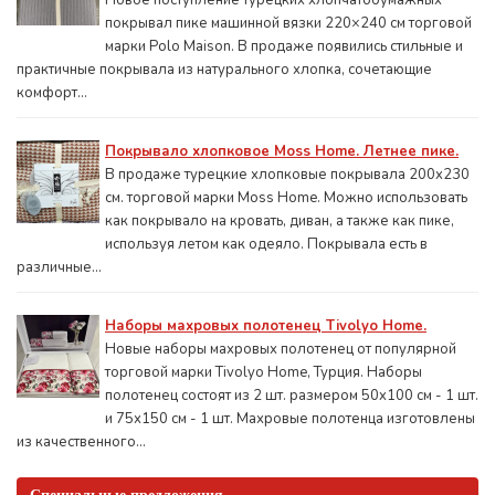
Новое поступление турецких хлопчатобумажных
покрывал пике машинной вязки 220×240 см торговой
марки Polo Maison. В продаже появились стильные и
практичные покрывала из натурального хлопка, сочетающие
комфорт...
Покрывало хлопковое Moss Home. Летнее пике.
В продаже турецкие хлопковые покрывала 200x230
см. торговой марки Moss Home. Можно использовать
как покрывало на кровать, диван, а также как пике,
используя летом как одеяло. Покрывала есть в
различные...
Наборы махровых полотенец Tivolyo Home.
Новые наборы махровых полотенец от популярной
торговой марки Tivolyo Home, Турция. Наборы
полотенец состоят из 2 шт. размером 50x100 см - 1 шт.
и 75х150 см - 1 шт. Махровые полотенца изготовлены
из качественного...