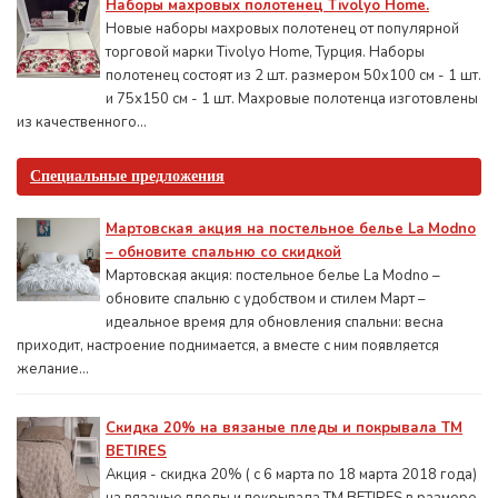
Наборы махровых полотенец Tivolyo Home.
Новые наборы махровых полотенец от популярной
торговой марки Tivolyo Home, Турция. Наборы
полотенец состоят из 2 шт. размером 50x100 см - 1 шт.
и 75х150 см - 1 шт. Махровые полотенца изготовлены
из качественного...
Специальные предложения
Мартовская акция на постельное белье La Modno
– обновите спальню со скидкой
Мартовская акция: постельное белье La Modno –
обновите спальню с удобством и стилем Март –
идеальное время для обновления спальни: весна
приходит, настроение поднимается, а вместе с ним появляется
желание...
Скидка 20% на вязаные пледы и покрывала ТМ
BETIRES
Акция - скидка 20% ( с 6 марта по 18 марта 2018 года)