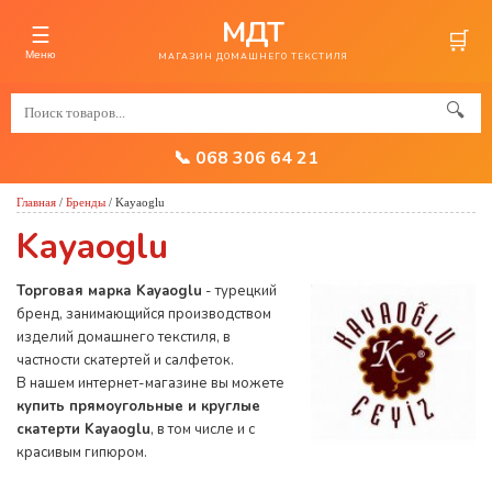
МДТ
☰
🛒
Меню
МАГАЗИН ДОМАШНЕГО ТЕКСТИЛЯ
🔍
📞 068 306 64 21
Главная
/
Бренды
/
Kayaoglu
Kayaoglu
Торговая марка Kayaoglu
- турецкий
бренд, занимающийся производством
изделий домашнего текстиля, в
частности скатертей и салфеток.
В нашем интернет-магазине вы можете
купить прямоугольные и круглые
скатерти Kayaoglu
, в том числе и с
красивым гипюром.