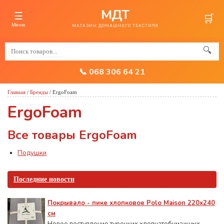
МДТ
☰
🛒
Меню
МАГАЗИН ДОМАШНЕГО ТЕКСТИЛЯ
🔍
📞 068 306 64 21
Главная
/
Бренды
/
ErgoFoam
ErgoFoam
Все товары ErgoFoam
Подушки
Последние новости
Покрывало - пике хлопковое Polo Maison 220х240
см