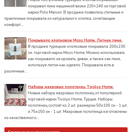
Новое поступление турецких хлопчатобумажных
покрывал пике машинной вязки 220×240 см торговой
марки Polo Maison. В продаже появились стильные и
практичные покрывала из натурального хлопка, сочетающие
комфорт...
Покрывало хлопковое Moss Home. Летнее пике.
В продаже турецкие хлопковые покрывала 200x230
см. торговой марки Moss Home. Можно использовать
как покрывало на кровать, диван, а также как пике,
используя летом как одеяло. Покрывала есть в
различные...
Наборы махровых полотенец Tivolyo Home.
Новые наборы махровых полотенец от популярной
торговой марки Tivolyo Home, Турция. Наборы
полотенец состоят из 2 шт. размером 50x100 см - 1 шт.
и 75х150 см - 1 шт. Махровые полотенца изготовлены
из качественного...