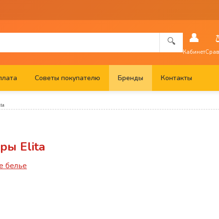
👤
🔍
Кабинет
Срав
плата
Советы покупателю
Бренды
Контакты
ita
ры Elita
е белье