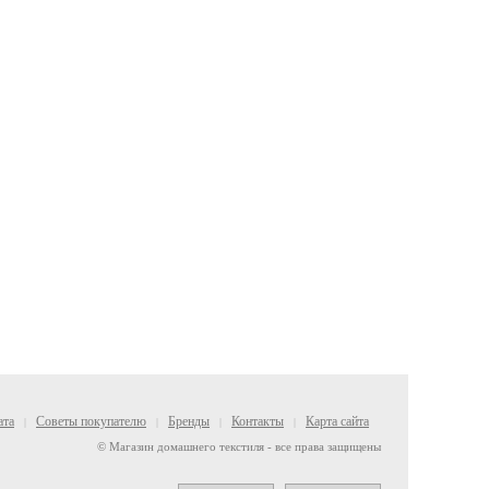
ата
Советы покупателю
Бренды
Контакты
Карта сайта
|
|
|
|
© Магазин домашнего текстиля - все права защищены