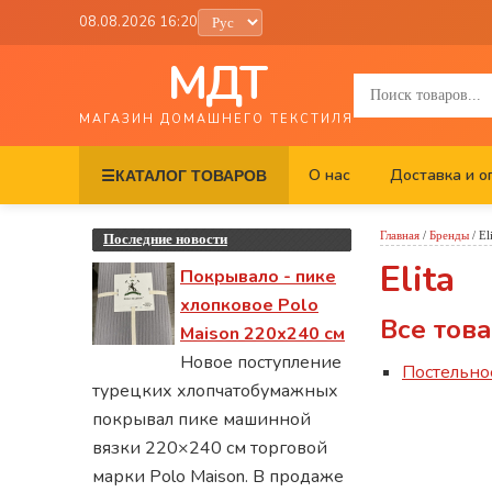
08.08.2026 16:20
МДТ
МАГАЗИН ДОМАШНЕГО ТЕКСТИЛЯ
О нас
Доставка и о
☰
КАТАЛОГ ТОВАРОВ
Главная
/
Бренды
/
El
Последние новости
Elita
Покрывало - пике
хлопковое Polo
Все това
Maison 220х240 см
Новое поступление
Постельно
турецких хлопчатобумажных
покрывал пике машинной
вязки 220×240 см торговой
марки Polo Maison. В продаже