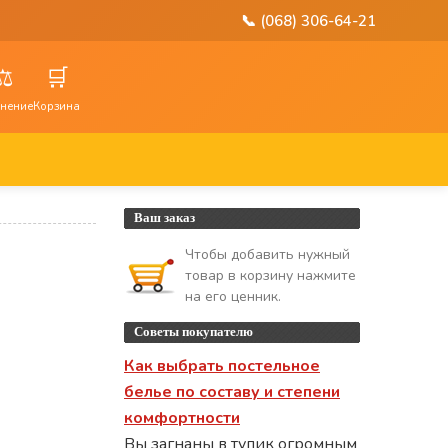
📞 (068) 306-64-21
⚖️
🛒
нение
Корзина
Ваш заказ
Чтобы добавить нужный
товар в корзину нажмите
на его ценник.
Советы покупателю
Как выбрать постельное
белье по составу и степени
комфортности
Вы загнаны в тупик огромным