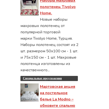
Наборы махровых
полотенец Tivolyo
Home.
Новые наборы
махровых полотенец от
популярной торговой
марки Tivolyo Home, Турция.
Наборы полотенец состоят из 2
шт. размером 50x100 см - 1 шт.
и 75х150 см - 1 шт. Махровые
полотенца изготовлены из
качественного...
Специальные предложения
Мартовская акция
на постельное
белье La Modno –
обновите спальню