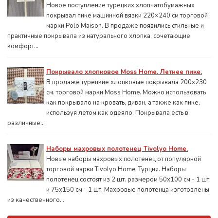
Новое поступление турецких хлопчатобумажных
покрывал пике машинной вязки 220×240 см торговой
марки Polo Maison. В продаже появились стильные и
практичные покрывала из натурального хлопка, сочетающие
комфорт...
Покрывало хлопковое Moss Home. Летнее пике.
В продаже турецкие хлопковые покрывала 200x230
см. торговой марки Moss Home. Можно использовать
как покрывало на кровать, диван, а также как пике,
используя летом как одеяло. Покрывала есть в
различные...
Наборы махровых полотенец Tivolyo Home.
Новые наборы махровых полотенец от популярной
торговой марки Tivolyo Home, Турция. Наборы
полотенец состоят из 2 шт. размером 50x100 см - 1 шт.
и 75х150 см - 1 шт. Махровые полотенца изготовлены
из качественного...