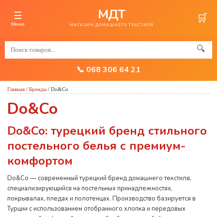
МДТ
☰
🛒
Меню
МАГАЗИН ДОМАШНЕГО ТЕКСТИЛЯ
🔍
📞 068 306 64 21
Главная
/
Бренды
/
Do&Co
Do&Co
Do&Co: турецкий бренд стильного
постельного белья с премиум-
комфортом
Do&Co — современный турецкий бренд домашнего текстиля,
специализирующийся на постельных принадлежностях,
покрывалах, пледах и полотенцах. Производство базируется в
Турции с использованием отобранного хлопка и передовых