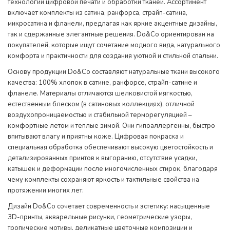
технологий цифровой печати и обработки тканей. Ассортимент
включает комплекты из сатина, ранфорса, страйп-сатина,
микросатина и фланели, предлагая как яркие акцентные дизайны,
так и сдержанные элегантные решения. Do&Co ориентирован на
покупателей, которые ищут сочетание модного вида, натурального
комфорта и практичности для создания уютной и стильной спальни.
Основу продукции Do&Co составляют натуральные ткани высокого
качества: 100% хлопок в сатине, ранфорсе, страйп-сатине и
фланеле. Материалы отличаются шелковистой мягкостью,
естественным блеском (в сатиновых коллекциях), отличной
воздухопроницаемостью и стабильной терморегуляцией –
комфортные летом и теплые зимой. Они гипоаллергенны, быстро
впитывают влагу и приятны коже. Цифровая покраска и
специальная обработка обеспечивают высокую цветостойкость и
детализированных принтов к выгоранию, отсутствие усадки,
катышек и деформации после многочисленных стирок, благодаря
чему комплекты сохраняют яркость и тактильные свойства на
протяжении многих лет.
Дизайн Do&Co сочетает современность и эстетику: насыщенные
3D-принты, акварельные рисунки, геометрические узоры,
тропические мотивы, деликатные цветочные композиции и