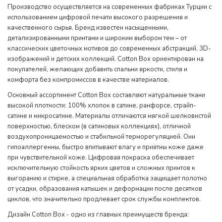
Производство осуществляется на современных фабриках Турции с
использованием цифровой печати высокого разрешения и
качественного сырья. Бренд известен насыщенными,
детализированными принтами и широким выбором тем – от
классических цветочных мотивов до современных абстракций, 3D-
изображений и детских коллекций. Cotton Box ориентирован на
покупателей, желающих добавить спальни яркости, стиля и
комфорта без компромиссов в качестве материалов.
Основный ассортимент Cotton Box составляют натуральные ткани
высокой плотности: 100% хлопок в сатине, ранфорсе, страйп-
сатине и микросатине. Материалы отличаются мягкой шелковистой
поверхностью, блеском (в сатиновых коллекциях), отличной
воздухопроницаемостью и стабильной терморегуляцией. Они
гипоаллергенны, быстро впитывают влагу и приятны коже даже
при чувствительной коже. Цифровая покраска обеспечивает
исключительную стойкость ярких цветов и сложных принтов к
выгоранию и стирке, а специальная обработка защищает полотно
от усадки, образования катышек и деформации после десятков
циклов, что значительно продлевает срок службы комплектов.
Дизайн Cotton Box - одно из главных преимуществ бренда: