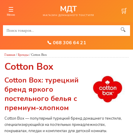
МДТ
☰
🛒
Меню
МАГАЗИН ДОМАШНЕГО ТЕКСТИЛЯ
🔍
📞 068 306 64 21
Главная
/
Бренды
/
Cotton Box
Cotton Box
Cotton Box: турецкий
бренд яркого
постельного белья с
премиум-хлопком
Cotton Box — популярный турецкий бренд домашнего текстиля,
специализирующийся на постельных принадлежностях,
покрывалах, пледах и комплектах для детской комнаты.