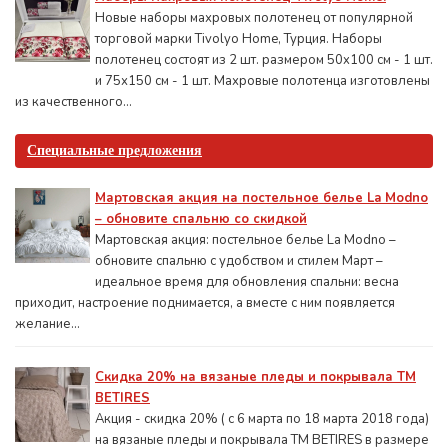
Новые наборы махровых полотенец от популярной
торговой марки Tivolyo Home, Турция. Наборы
полотенец состоят из 2 шт. размером 50x100 см - 1 шт.
и 75х150 см - 1 шт. Махровые полотенца изготовлены
из качественного...
Специальные предложения
Мартовская акция на постельное белье La Modno
– обновите спальню со скидкой
Мартовская акция: постельное белье La Modno –
обновите спальню с удобством и стилем Март –
идеальное время для обновления спальни: весна
приходит, настроение поднимается, а вместе с ним появляется
желание...
Скидка 20% на вязаные пледы и покрывала ТМ
BETIRES
Акция - скидка 20% ( с 6 марта по 18 марта 2018 года)
на вязаные пледы и покрывала ТМ BETIRES в размере