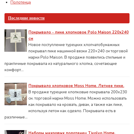
Полотенца
Последние новости
Покрывало - пике хлопковое Polo Maison 220х240
см
Новое поступление турецких хлопчатобумажных
покрывал пике машинной вязки 220×240 см торговой
марки Polo Maison. В продаже появились стильные и
практичные покрывала из натурального хлопка, сочетающие
комфорт...
Покрывало хлопковое Moss Home. Летнее пике.
В продаже турецкие хлопковые покрывала 200x230
см. торговой марки Moss Home. Можно использовать
как покрывало на кровать, диван, а также как пике,
используя летом как одеяло. Покрывала есть в
различные...
Наборы махровых полотенец Tivolyo Home.