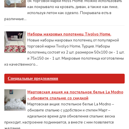
см. торговой марки Moss Home. Можно использовать
как покрывало на кровать, диван, а также как пике,
используя летом как одеяло. Покрывала есть в
различные...
Наборы махровых полотенец Tivolyo Home.
Новые наборы махровых полотенец от популярной
торговой марки Tivolyo Home, Турция. Наборы
полотенец состоят из 2 шт. размером 50x100 см - 1 шт.
и 75х150 см - 1 шт. Махровые полотенца изготовлены
из качественного...
Специальные предложения
Мартовская акция на постельное белье La Modno
– обновите спальню со скидкой
Мартовская акция: постельное белье La Modno –
обновите спальню с удобством и стилем Март –
идеальное время для обновления спальни: весна
приходит, настроение поднимается, а вместе с ним появляется
желание...