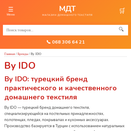
МДТ
☰
🛒
Меню
МАГАЗИН ДОМАШНЕГО ТЕКСТИЛЯ
🔍
📞 068 306 64 21
Главная
/
Бренды
/
By IDO
By IDO
By IDO: турецкий бренд
практического и качественного
домашнего текстиля
By IDO — турецкий бренд домашнего текстиля,
специализирующийся на постельных принадлежностях,
полотенцах, пледах, покрывалах и кухонных аксессуарах.
Производство базируется в Турции с использованием натуральных