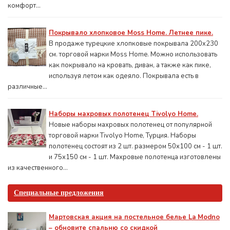
комфорт...
Покрывало хлопковое Moss Home. Летнее пике.
В продаже турецкие хлопковые покрывала 200x230
см. торговой марки Moss Home. Можно использовать
как покрывало на кровать, диван, а также как пике,
используя летом как одеяло. Покрывала есть в
различные...
Наборы махровых полотенец Tivolyo Home.
Новые наборы махровых полотенец от популярной
торговой марки Tivolyo Home, Турция. Наборы
полотенец состоят из 2 шт. размером 50x100 см - 1 шт.
и 75х150 см - 1 шт. Махровые полотенца изготовлены
из качественного...
Специальные предложения
Мартовская акция на постельное белье La Modno
– обновите спальню со скидкой