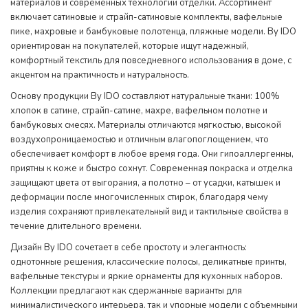
материалов и современных технологий отделки. Ассортимент
включает сатиновые и страйп-сатиновые комплекты, вафельные
пике, махровые и бамбуковые полотенца, пляжные модели. By IDO
ориентирован на покупателей, которые ищут надежный,
комфортный текстиль для повседневного использования в доме, с
акцентом на практичность и натуральность.
Основу продукции By IDO составляют натуральные ткани: 100%
хлопок в сатине, страйп-сатине, махре, вафельном полотне и
бамбуковых смесях. Материалы отличаются мягкостью, высокой
воздухопроницаемостью и отличным влагопоглощением, что
обеспечивает комфорт в любое время года. Они гипоаллергенны,
приятны к коже и быстро сохнут. Современная покраска и отделка
защищают цвета от выгорания, а полотно – от усадки, катышек и
деформации после многочисленных стирок, благодаря чему
изделия сохраняют привлекательный вид и тактильные свойства в
течение длительного времени.
Дизайн By IDO сочетает в себе простоту и элегантность:
однотонные решения, классические полосы, деликатные принты,
вафельные текстуры и яркие орнаменты для кухонных наборов.
Коллекции предлагают как сдержанные варианты для
минималистического интерьера, так и упорные модели с объемными